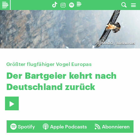
©
IMAGO / blickwinkel
Größter flugfähiger Vogel Europas
Der
Bartgeier
kehrt
nach
Deutschland
zurück
Spotify
Apple Podcasts
Abonnieren