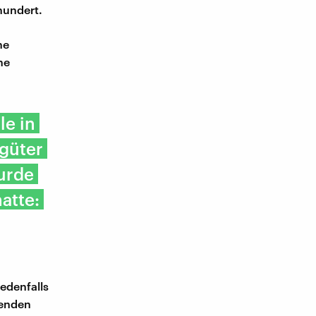
hundert.
ne
ne
le in
rgüter
urde
atte:
edenfalls
denden