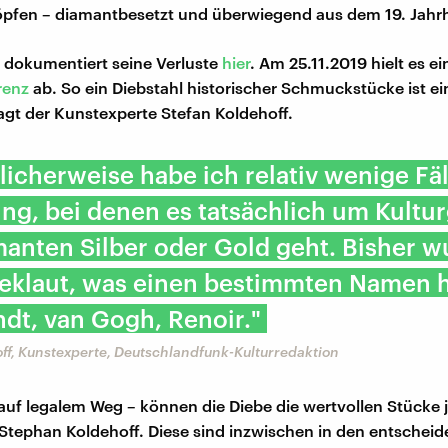
pfen – diamantbesetzt und überwiegend aus dem 19. Jahr
dokumentiert seine Verluste
hier
. Am 25.11.2019 hielt es ei
renz
ab. So ein Diebstahl historischer Schmuckstücke ist ei
sagt der Kunstexperte Stefan Koldehoff.
licherweise habe ich relativ wenige Fäl
ng, bei denen es tatsächlich um Kultu
anten Silber oder Gold geht. Bisher w
eklaut, was einen bestimmten Namen h
dt, van Gogh, Renoir."
ff, Kunstexperte, Deutschlandfunk-Kulturredaktion
auf legalem Weg – können die Diebe die wertvollen Stücke j
 Stephan Koldehoff. Diese sind inzwischen in den entschei