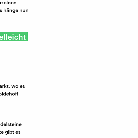
nzelnen
s hänge nun
elleicht
arkt, wo es
oldehoff
delsteine
e gibt es