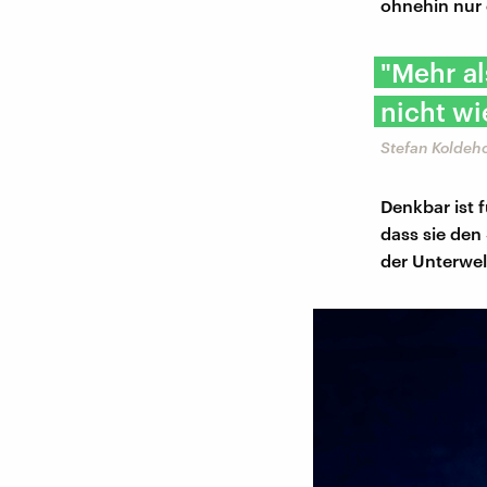
ohnehin nur 
"Mehr al
nicht w
Stefan Koldeho
Denkbar ist 
dass sie den
der Unterwel