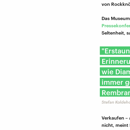
von Rockknö
Das Museum 
Pressekonfe
Seltenheit, 
"Erstaun
Erinneru
wie Diam
immer g
Rembran
Stefan Koldeho
Verkaufen – 
nicht, meint