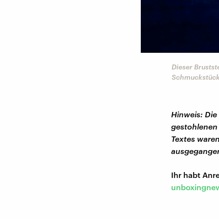
Dieser Brustst
Schmuckstück
Hinweis: Di
gestohlenen 
Textes waren
ausgegange
Ihr habt An
unboxingnew