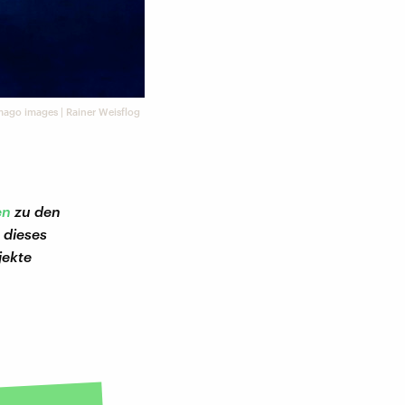
mago images | Rainer Weisflog
en
zu den
 dieses
jekte