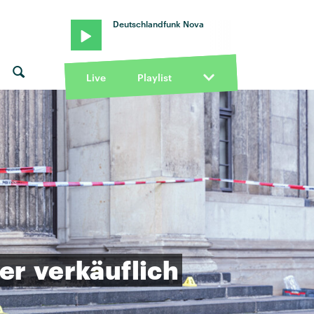
Deutschlandfunk Nova
Live
Playlist
er
verkäuflich