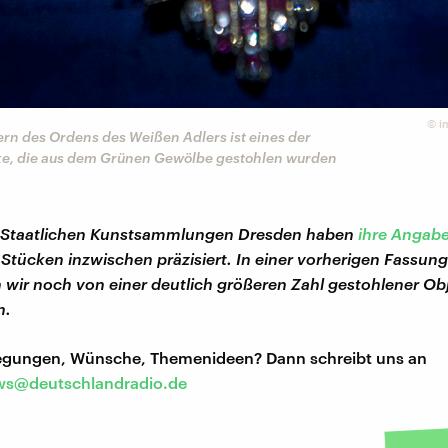
©
i
ern des Ordens des Weißen Adlers ist eines der
e, die aus dem Grünen Gewölbe gestohlen wurden
e Staatlichen Kunstsammlungen Dresden haben
ihre Angab
Stücken inzwischen präzisiert. In einer vorherigen Fassung
 wir noch von einer deutlich größeren Zahl gestohlener Ob
n.
regungen, Wünsche, Themenideen? Dann schreibt uns an
s@deutschlandradio.de