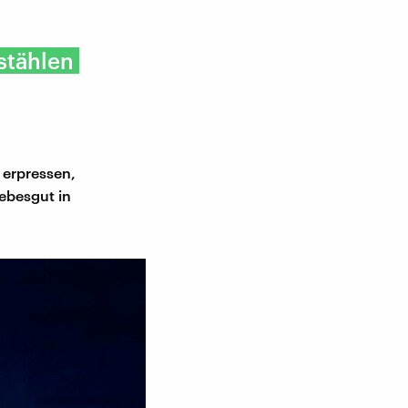
stählen
 erpressen,
ebesgut in