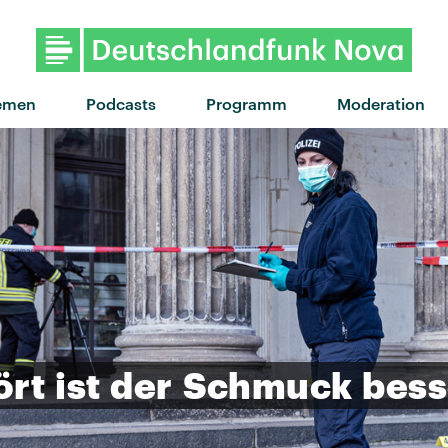
emen
Podcasts
Programm
Moderation
ört
ist
der
Schmuck
bess