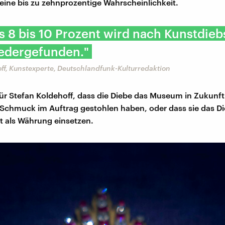
eine bis zu zehnprozentige Wahrscheinlichkeit.
s 8 bis 10 Prozent wird nach Kunstdieb
iedergefunden."
ff, Kunstexperte, Deutschlandfunk-Kulturredaktion
für Stefan Koldehoff, dass die Diebe das Museum in Zukunft
 Schmuck im Auftrag gestohlen haben, oder dass sie das Di
t als Währung einsetzen.