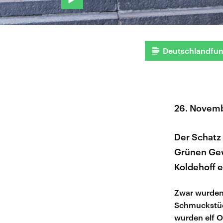
Deutschlandfu
26. Novem
Der Schatz
Grünen Gew
Koldehoff e
Zwar wurden
Schmuckstüc
wurden elf O