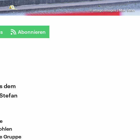
©
imago images | Max Stein
ts
Abonnieren
us dem
Stefan
le
ohlen
ne Gruppe