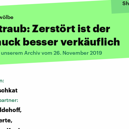
Sh
wölbe
raub: Zerstört ist der
uck besser verkäuflich
s unserem Archiv vom 26. November 2019
n:
schkat
artner:
ldehoff,
rte,