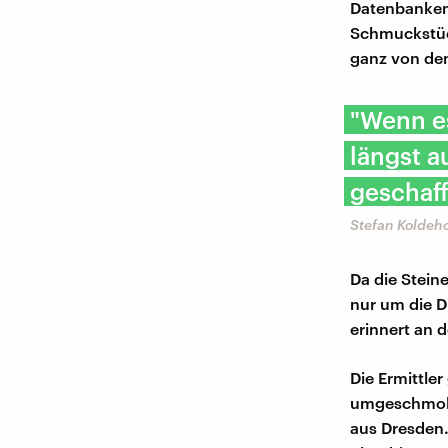
Datenbanken
Schmuckstüc
ganz von den
"Wenn es
längst 
geschaff
Stefan Koldeho
Da die Stein
nur um die D
erinnert an d
Die Ermittle
umgeschmolze
aus Dresden.