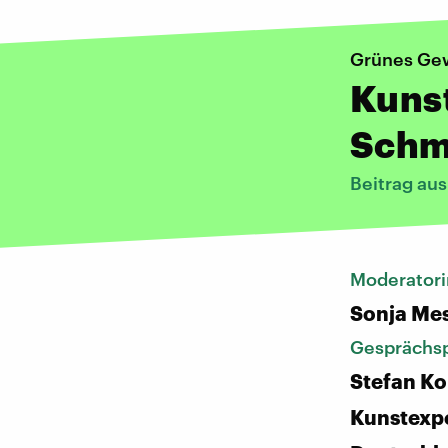
Grünes Ge
Kunst
Schm
Beitrag au
Moderatori
Sonja Me
Gesprächsp
Stefan Ko
Kunstexpe