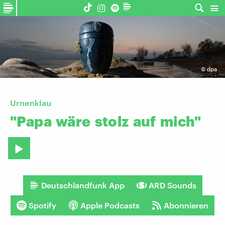
©
dpa
Urnenklau
"Papa
wäre
stolz
auf
mich"
Deutschlandfunk App
ARD Sounds
Spotify
Apple Podcasts
Abonnieren