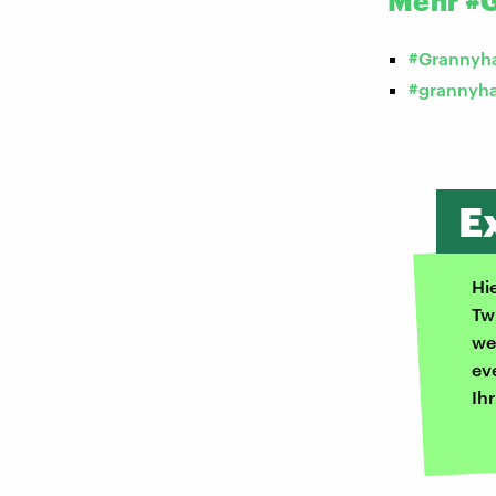
Mehr #G
#Grannyha
#grannyha
E
Hi
Tw
we
ev
Ih