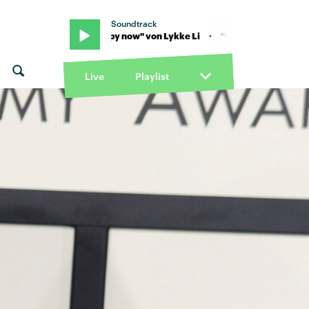
Soundtrack
Li · "Happy now" von Lykke Li · "Happy now" von Lykke Li
Live
Playlist