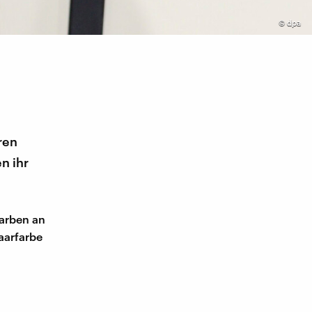
©
dpa
ren
n ihr
Farben an
aarfarbe