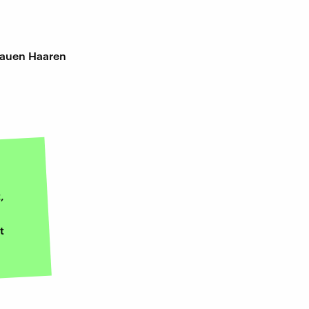
grauen Haaren
,
t