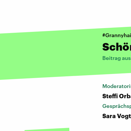
#Grannyhai
Schö
Beitrag aus
Moderatori
Steffi Or
Gesprächsp
Sara Vogt