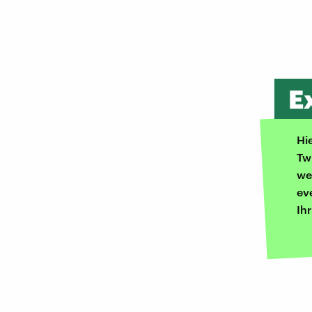
E
Hi
Tw
we
ev
Ih