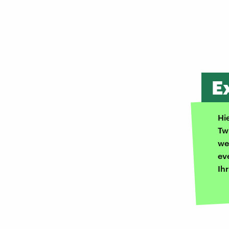
E
Hi
Tw
we
ev
Ih