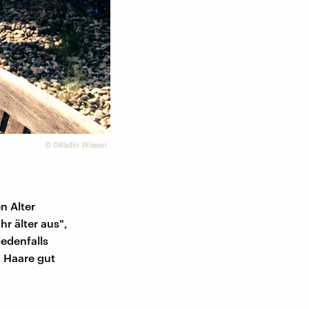
©
DRadio Wissen
n Alter
r älter aus",
jedenfalls
 Haare gut