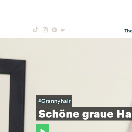
Th
#Grannyhair
Schöne
graue
Ha