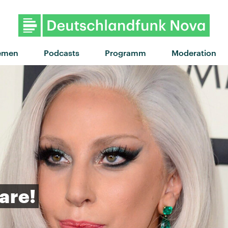
"Happy now" von Lykke 
emen
Podcasts
Programm
Moderation
are!