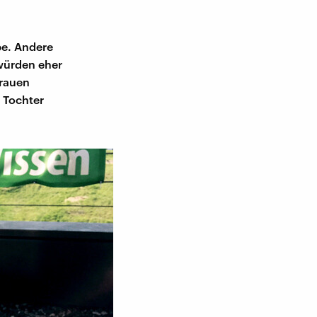
be. Andere
 würden eher
grauen
r Tochter