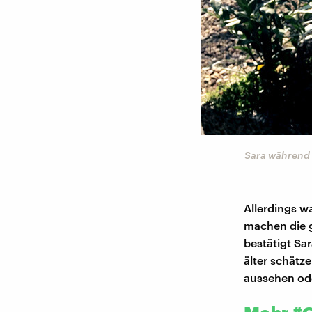
Sara während 
Allerdings w
machen die g
bestätigt Sa
älter schätz
aussehen ode