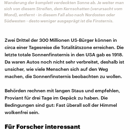
Wanderung der komplett verdeckten Sonne ab. Je weiter man
sich von diesem Streifen, dem Kernschatten (verursacht vom
Mond), entfernt - in diesem Fall also nach Nordosten oder
Südwesten - desto weniger ausgeprägt ist die Finsternis.
Zwei Drittel der 300 Millionen US-Bürger können in
circa einer Tagesreise die Totalitätszone erreichen. Die
letzte totale Sonnenfinsternis in den USA gab es 1918.
Da waren Autos noch nicht sehr verbreitet, deshalb ist
unsicher, wie viele Menschen sich auf den Weg
machen, die Sonnenfinsternis beobachten zu wollen.
Behörden rechnen mit langen Staus und empfehlen,
Proviant für drei Tage im Gepäck zu haben. Die
Bedingungen sind gut: Fast überall soll der Himmel
wolkenfrei sein.
Für Forscher interessant