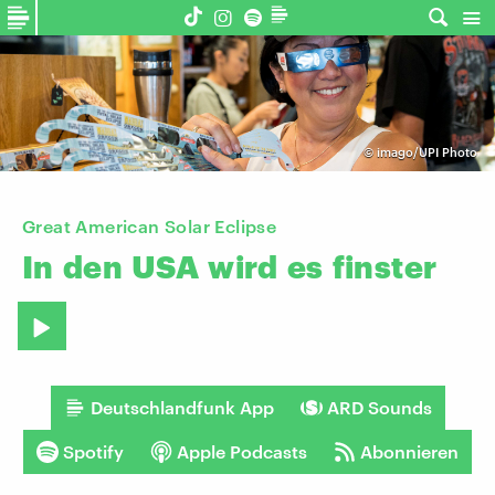
©
imago/UPI Photo
Great American Solar Eclipse
In
den
USA
wird
es
finster
Deutschlandfunk App
ARD Sounds
Spotify
Apple Podcasts
Abonnieren