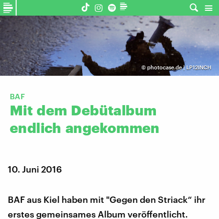
©
photocase.de | LP12INCH
BAF
Mit
dem
Debütalbum
endlich
angekommen
10. Juni 2016
BAF aus Kiel haben mit "Gegen den Striack“ ihr
erstes gemeinsames Album veröffentlicht.