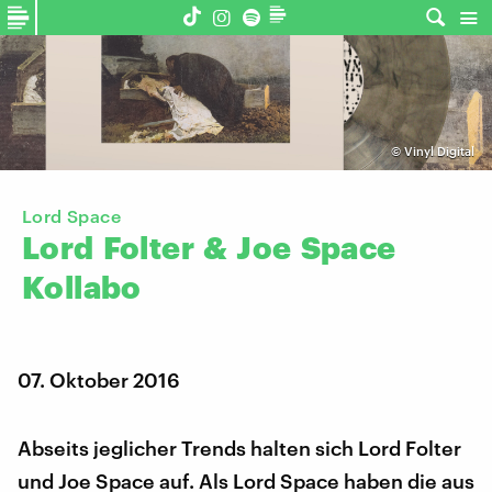
©
Vinyl Digital
Lord Space
Lord
Folter
&
Joe
Space
Kollabo
07. Oktober 2016
Abseits jeglicher Trends halten sich Lord Folter
und Joe Space auf. Als Lord Space haben die aus