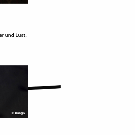
ier und Lust,
©
imago