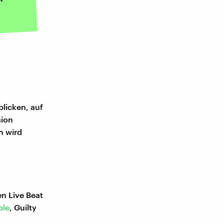
blicken, auf
sion
h wird
n Live Beat
ple
, Guilty