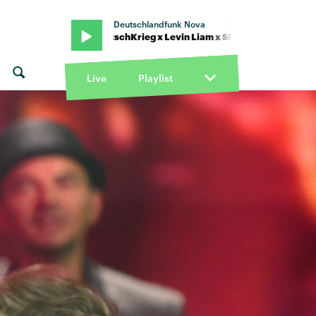
Deutschlandfunk Nova
ann feat. KitschKrieg x Levin Liam x SFR · "Für dich da" von Trettman
Live
Playlist