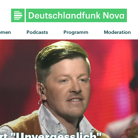
"Für dich da" von Trettm
emen
Podcasts
Programm
Moderation
zt
"Unvergesslich"