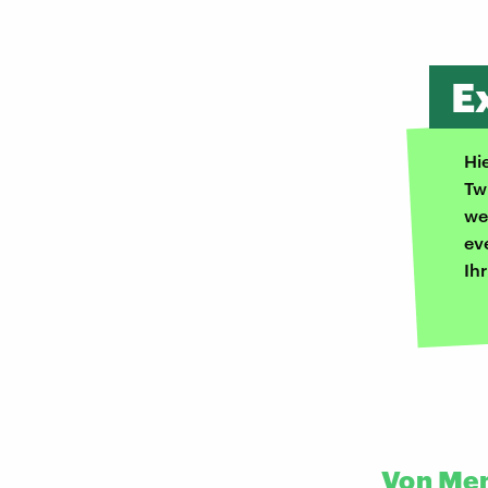
E
Hi
Tw
we
ev
Ih
Von Me