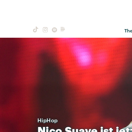
Th
HipHop
Nico
Suave
ist
jet