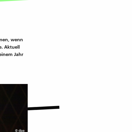
r
hmen, wenn
. Aktuell
 einem Jahr
©
dpa