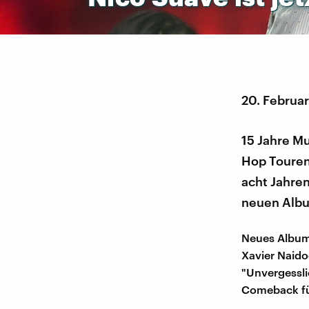
20. Februa
15 Jahre Mu
Hop Touren 
acht Jahre
neuen Albu
Neues Album
Xavier Naido
"Unvergessl
Comeback füh