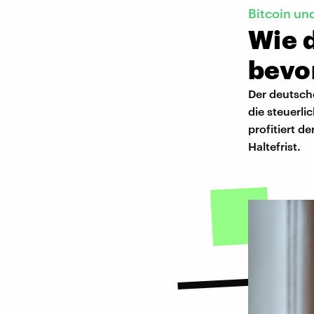
Bitcoin un
Wie d
bevo
Der deutsch
die steuerl
profitiert 
Haltefrist.