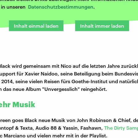
r in unseren
Datenschutzbestimmungen
.
Inhalt einmal laden
Inhalt immer laden
lack wird gemeinsam mit Nico auf die letzten Jahre zurück
upport für Xavier Naidoo, seine Beteiligung beim Bundesvi
2014, seine vielen Reisen fürs Goethe-Institut und natürlic
in das neue Album "Unvergesslich" reingehört.
ehr Musik
een goes Black neue Musik von John Robinson & Chief, de
ntopf & Texta, Audio 88 & Yassin, Fashawn,
The Dirty Sam
 Marciano und vielen mehr mit in der Playlist.