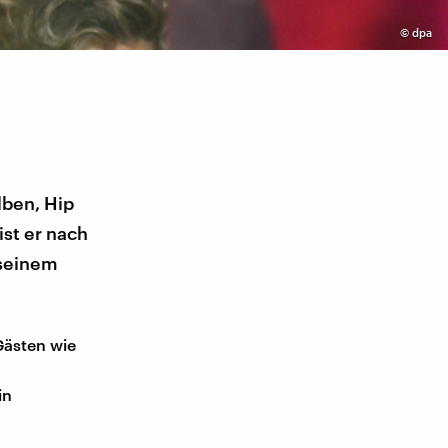
©
dpa
lben, Hip
ist er nach
 seinem
Gästen wie
in