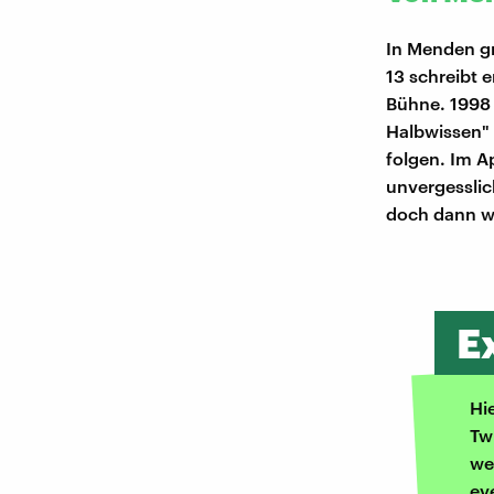
In Menden g
13 schreibt e
Bühne. 1998
Halbwissen" 
folgen. Im A
unvergesslic
doch dann wi
E
Hi
Tw
we
ev