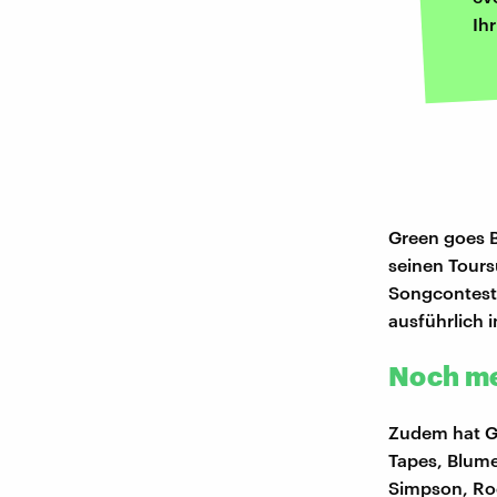
Ih
Green goes B
seinen Tours
Songcontest 
ausführlich 
Noch m
Zudem hat Gr
Tapes, Blume
Simpson, Roc