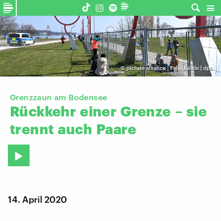
©
picture alliance | Felix Kästle | dpa
Grenzzaun am Bodensee
Rückkehr
einer
Grenze
–
sie
trennt
auch
Paare
14. April 2020