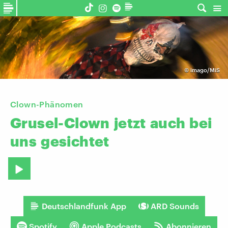
©
imago/MiS
Clown-Phänomen
Grusel-Clown
jetzt
auch
bei
uns
gesichtet
Deutschlandfunk App
ARD Sounds
Spotify
Apple Podcasts
Abonnieren