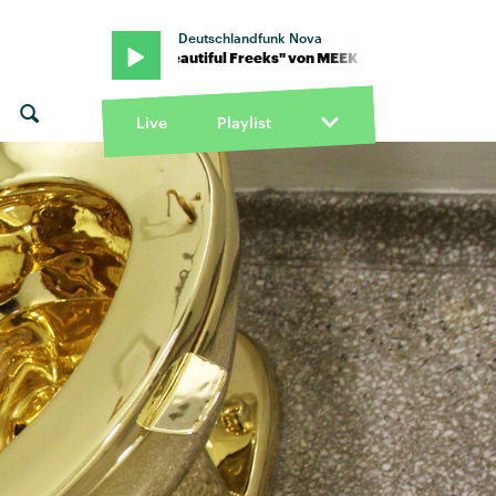
Deutschlandfunk Nova
EK · "Beautiful Freeks" von MEEK · "Beautiful Freeks" von MEEK
Live
Playlist