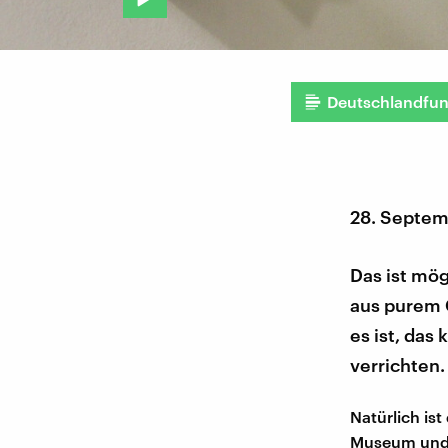
Deutschlandfu
28. Septem
Das ist mög
aus purem 
es ist, das
verrichten.
Natürlich is
Museum und i