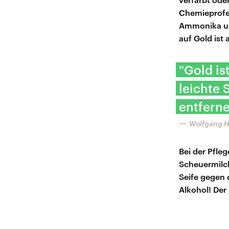
Chemieprofes
Ammonika und
auf Gold ist 
"Gold is
leichte 
entferne
Wolfgang H
Bei der Pfleg
Scheuermilch 
Seife gegen 
Alkohol! Der