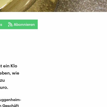
©
dpa
ts
Abonnieren
t ein Klo
eben, wie
 zu
uro.
 Guggenheim-
in Geschäft