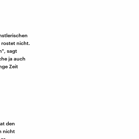
nstlerischen
 rostet nicht.
n", sagt
che ja auch
nge Zeit
hat den
n nicht
ner