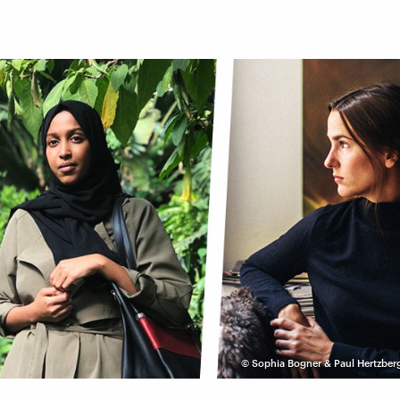
©
Sophia Bogner & Paul Hertzber