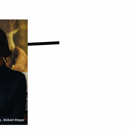
g
,
Robert Rieger