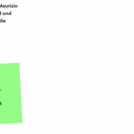
Maurizio
d und
die
,
t