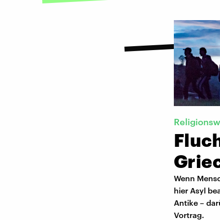
Religionsw
Fluch
Grie
Wenn Mensch
hier Asyl be
Antike – da
Vortrag.