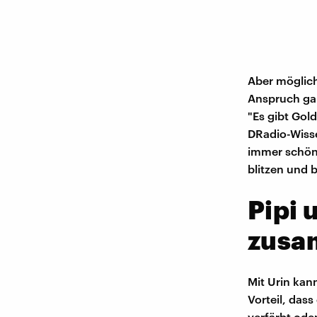
Aber möglich
Anspruch gar 
"Es gibt Gol
DRadio-Wisse
immer schön."
blitzen und 
Pipi 
zus
Mit Urin kan
Vorteil, das
verfärbt oder