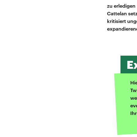
zu erledigen
Cattelan set
kritisiert u
expandierend
E
Hi
Tw
we
ev
Ih