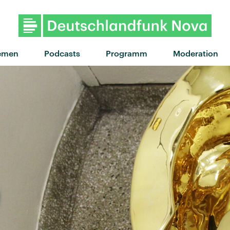
"Beautiful Freeks" von ME
emen
Podcasts
Programm
Moderation