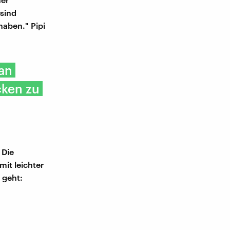
sind
aben." Pipi
an
cken zu
 Die
mit leichter
 geht: