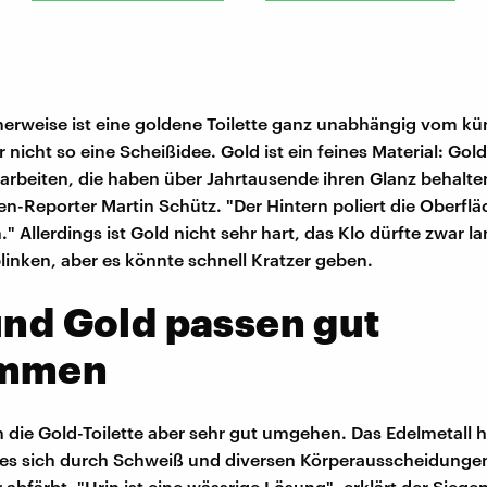
erweise ist eine goldene Toilette ganz unabhängig vom kü
nicht so eine Scheißidee. Gold ist ein feines Material: Gold
darbeiten, die haben über Jahrtausende ihren Glanz behalte
n-Reporter Martin Schütz. "Der Hintern poliert die Oberflä
 Allerdings ist Gold nicht sehr hart, das Klo dürfte zwar la
blinken, aber es könnte schnell Kratzer geben.
und Gold passen gut
ammen
n die Gold-Toilette aber sehr gut umgehen. Das Edelmetall 
s es sich durch Schweiß und diversen Körperausscheidunge
 abfärbt. "Urin ist eine wässrige Lösung", erklärt der Siege