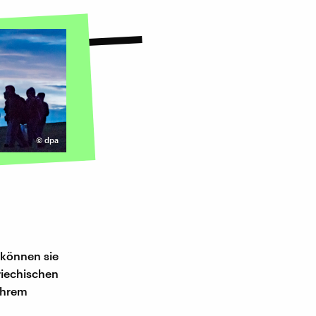
©
dpa
 können sie
riechischen
ihrem