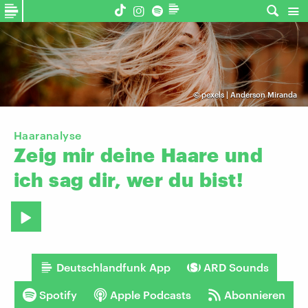
©
pexels | Anderson Miranda
Haaranalyse
Zeig
mir
deine
Haare
und
ich
sag
dir,
wer
du
bist!
Deutschlandfunk App
ARD Sounds
Spotify
Apple Podcasts
Abonnieren