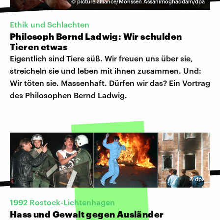
©
picture alliance/Mohssen Assanimoghaddam/dpa
Ethik und Schlachten
Philosoph Bernd Ladwig: Wir schulden
Tieren etwas
Eigentlich sind Tiere süß. Wir freuen uns über sie,
streicheln sie und leben mit ihnen zusammen. Und:
Wir töten sie. Massenhaft. Dürfen wir das? Ein Vortrag
des Philosophen Bernd Ladwig.
©
dpa
1992 Rostock-Lichtenhagen
Hass und Gewalt gegen Ausländer