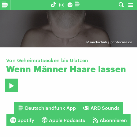
©
madochab / photocase.de
Von Geheimratsecken bis Glatzen
Wenn
Männer
Haare
lassen
Deutschlandfunk App
ARD Sounds
Spotify
Apple Podcasts
Abonnieren