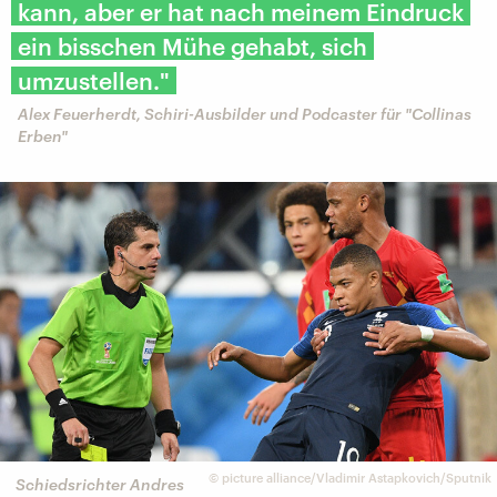
kann, aber er hat nach meinem Eindruck
ein bisschen Mühe gehabt, sich
umzustellen."
Alex Feuerherdt, Schiri-Ausbilder und Podcaster für "Collinas
Erben"
©
picture alliance/Vladimir Astapkovich/Sputnik
Schiedsrichter Andres