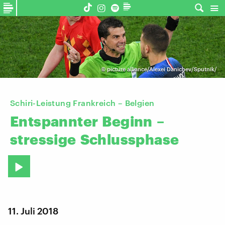
©
picture alliance/Alexei Danichev/Sputnik/
Schiri-Leistung Frankreich – Belgien
Entspannter
Beginn
–
stressige
Schlussphase
11. Juli 2018