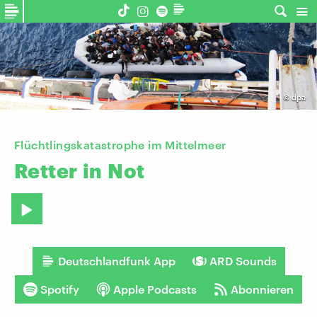
©
dpa
Flüchtlingskatastrophe im Mittelmeer
Retter
in
Not
Deutschlandfunk App
ARD Sounds
Spotify
Apple Podcasts
Abonnieren