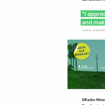
"I appre
and maki
Laura, ursprün
DRadio-Wisse