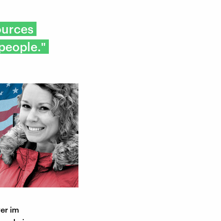
ources
people."
er im