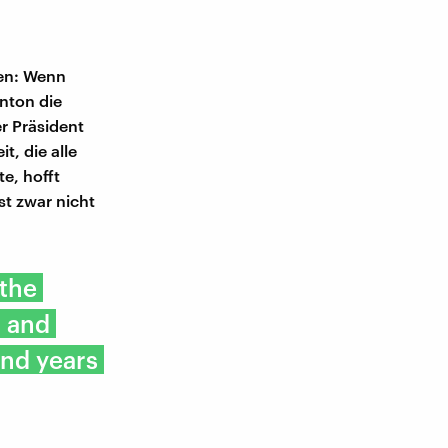
ten: Wenn
nton die
 Präsident
, die alle
te, hofft
st zwar nicht
 the
s and
and years