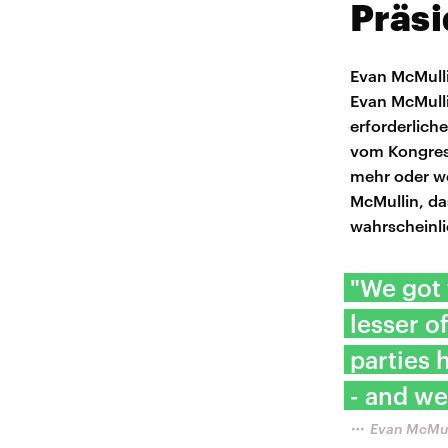
Präs
Evan McMulli
Evan McMull
erforderlic
vom Kongress
mehr oder wen
McMullin, da
wahrscheinli
"We got 
lesser of
parties 
- and we
Evan McMul