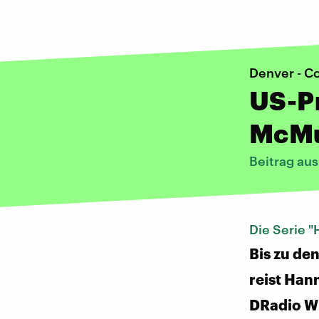
Denver - C
US-Pr
McMul
Beitrag au
Die Serie "
Bis zu de
reist Han
DRadio W