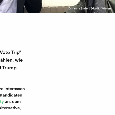
©
Hanna Ender | DRadio Wissen
Vote Trip"
zählen, wie
ld Trump
re Interessen
n Kandidaten
ty
an, dem
lternative,