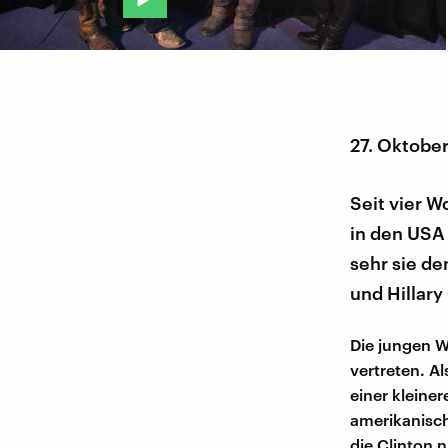
27. Oktobe
Seit vier W
in den USA 
sehr sie d
und Hillary
Die jungen W
vertreten. A
einer kleine
amerikanisch
die Clinton n