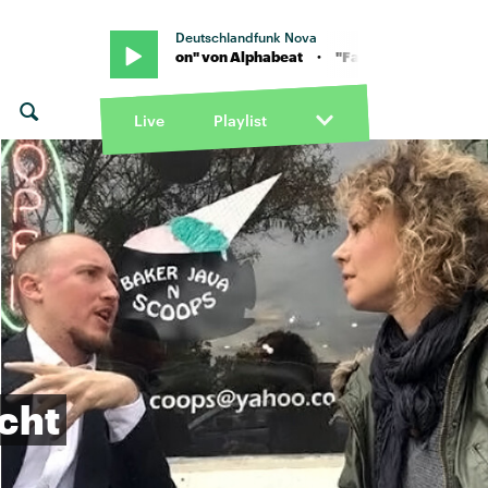
Deutschlandfunk Nova
 "Fascination" von Alphabeat · "Fascination" von Alphabeat
Live
Playlist
icht