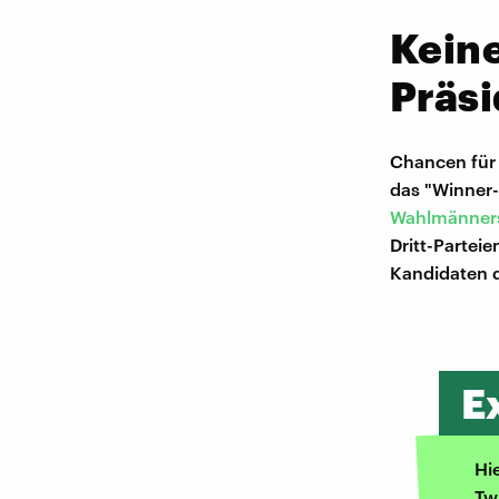
Keine
Präsi
Chancen für d
das "Winner-
Wahlmänner
Dritt-Partei
Kandidaten 
E
Hi
Tw