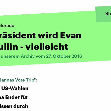
Sh
olorado
äsident wird Evan
lin - vielleicht
s unserem Archiv vom 27. Oktober 2016
Hannas Vote Trip":
n US-Wahlen
na Ender für
issen durch