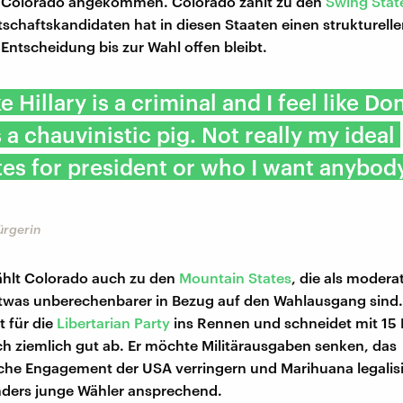
 Colorado angekommen. Colorado zählt zu den
Swing Stat
schaftskandidaten hat in diesen Staaten einen strukturellen
Entscheidung bis zur Wahl offen bleibt.
ike Hillary is a criminal and I feel like Do
 a chauvinistic pig. Not really my ideal
es for president or who I want anybody
ürgerin
hlt Colorado auch zu den
Mountain States
, die als modera
etwas unberechenbarer in Bezug auf den Wahlausgang sind
 für die
Libertarian Party
ins Rennen und schneidet mit 15 
 ziemlich gut ab. Er möchte Militärausgaben senken, das
che Engagement der USA verringern und Marihuana legalisi
nders junge Wähler ansprechend.