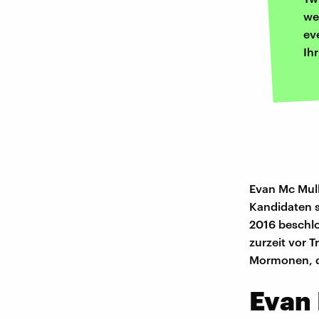
we
ev
Ih
Evan Mc Mull
Kandidaten s
2016 beschlo
zurzeit vor 
Mormonen, di
Evan 