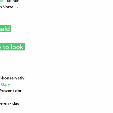
es
- keiner
 Vorteil -
nald
 to look
t-konservativ
.
Gary
Prozent der
eren - das