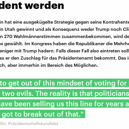
ident werden
n hat eine ausgekügelte Strategie gegen seine Kontrahen
in Utah gewinnt und als Konsequenz weder Trump noch Cli
hen 270 Wahlmännerstimmen zusammenbekommen, wird der
 gewählt. Im Kongress haben die Republikaner die Mehrheit
iger mit Trump hadern. Falls dieser Fall also eintreten soll
ss er den Zuschlag für das Präsidentenamt bekommt. Das i
ch, aber immerhin im Bereich des Möglichen.
to get out of this mindset of voting for
 two evils. The reality is that politician
have been selling us this line for years 
 got to break out of that."
lin, Präsidentschaftskandidat