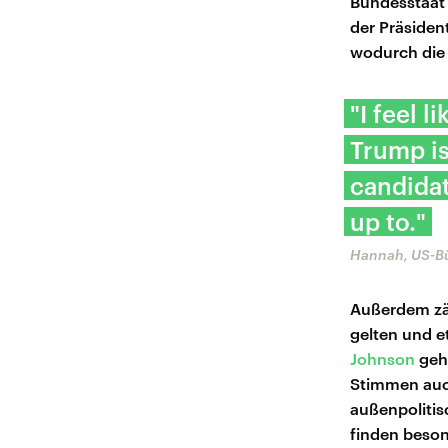
Bundesstaat
der Präsident
wodurch die 
"I feel l
Trump is
candidat
up to."
Hannah, US-B
Außerdem zä
gelten und 
Johnson
geht
Stimmen auch
außenpolitis
finden beso