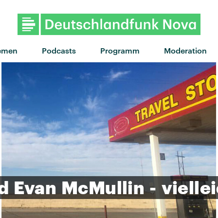
"Fascination" von Alphabeat ·
emen
Podcasts
Programm
Moderation
d
Evan
McMullin
-
vielle