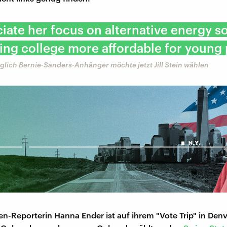
ciate her focus on alternative energy s
ng college more affordable for young 
glich Bernie-Sanders-Anhänger möchte jetzt Jill Stein wählen
n-Reporterin Hanna Ender ist auf ihrem "Vote Trip" in Denv