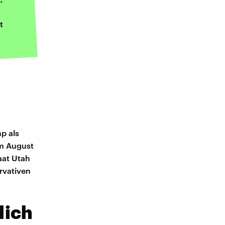
t
p als
im August
aat Utah
rvativen
lich