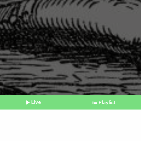
Live
Playlist
©
IMAGO | imagebroker