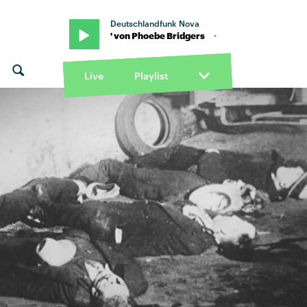
Deutschlandfunk Nova
· "Lost Boys" von Phoebe Bridgers · "Lost Boys" von Phoebe Bridg
Live
Playlist