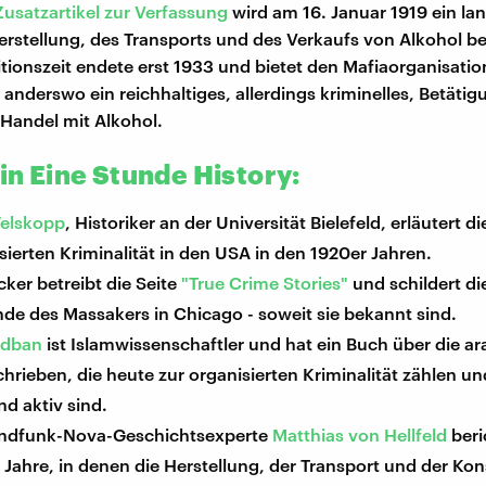
Zusatzartikel zur Verfassung
wird am 16. Januar 1919 ein la
erstellung, des Transports und des Verkaufs von Alkohol b
itionszeit endete erst 1933 und bietet den Mafiaorganisatio
anderswo ein reichhaltiges, allerdings kriminelles, Betätig
Handel mit Alkohol.
 in Eine Stunde History:
elskopp
, Historiker an der Universität Bielefeld, erläutert 
sierten Kriminalität in den USA in den 1920er Jahren.
ker betreibt die Seite
"True Crime Stories"
und schildert di
de des Massakers in Chicago - soweit sie bekannt sind.
adban
ist Islamwissenschaftler und hat ein Buch über die a
hrieben, die heute zur organisierten Kriminalität zählen un
d aktiv sind.
ndfunk-Nova-Geschichtsexperte
Matthias von Hellfeld
beri
 Jahre, in denen die Herstellung, der Transport und der K