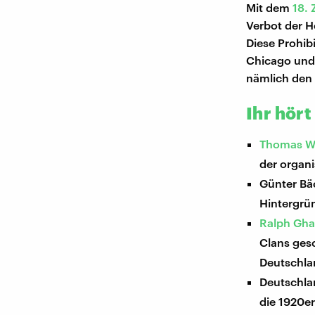
Mit dem
18. 
Verbot der H
Diese Prohib
Chicago und 
nämlich den 
Ihr hört
Thomas W
der organi
Günter Bäc
Hintergrün
Ralph Gh
Clans gesc
Deutschlan
Deutschla
die 1920er