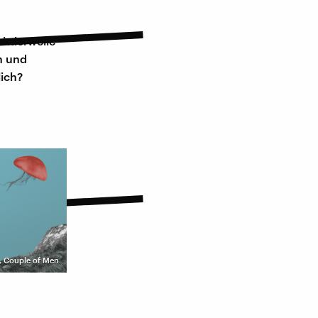
ittlerweile
n und
lich?
,
Couple of Men