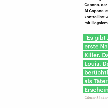
Capone, der 
Al Capone is
kontrolliert
mit illegalem
"Es gibt
erste Na
Killer. 
Louis. D
berüchti
als Täte
Erschein
Günter Bäcker,