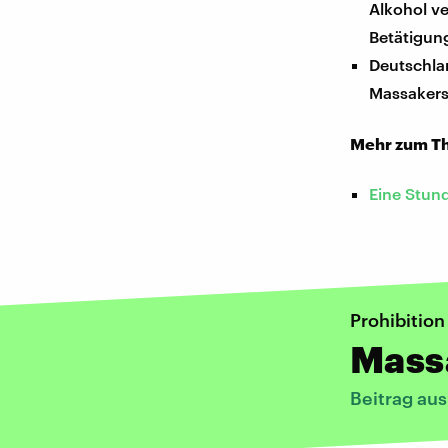
Alkohol ve
Betätigun
Deutschl
Massakers
Mehr zum T
Eine Stun
Prohibition
Mass
Beitrag au