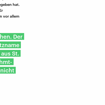
egeben hat.
Er
n vor allem
hen. Der
itzname
 aus St.
ühmt-
 nicht