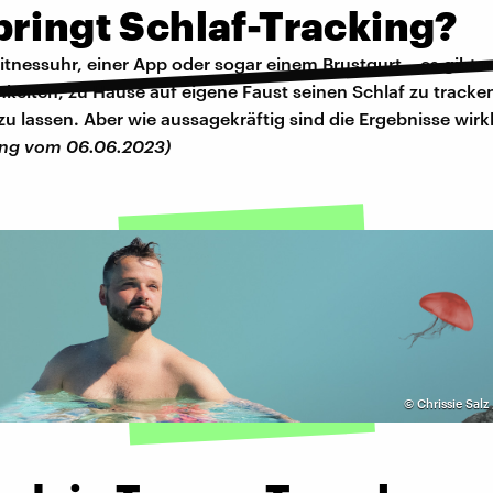
bringt Schlaf-Tracking?
itnessuhr, einer App oder sogar einem Brustgurt – es gibt m
hkeiten, zu Hause auf eigene Faust seinen Schlaf zu tracke
zu lassen. Aber wie aussagekräftig sind die Ergebnisse wirk
ung vom 06.06.2023)
©
Chrissie Salz