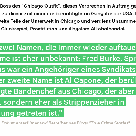
Boss des "Chicago Outfit", dieses Verbrechen in Auftrag g
t zu dieser Zeit einer der berüchtigtsten Gangster der USA. 
 weite Teile der Unterwelt in Chicago und verdient Unsumme
 Glücksspiel, Prostitution und illegalem Alkoholhandel.
 zwei Namen, die immer wieder auftauc
me ist eher unbekannt: Fred Burke, Sp
Das war ein Angehöriger eines Syndikats
er zweite Name ist Al Capone, der ber
gte Bandenchef aus Chicago, der aber
r, sondern eher als Strippenzieher in
ung getreten ist."
 Dokumentarfilmer und Betreiber des Blogs "True Crime Stories"