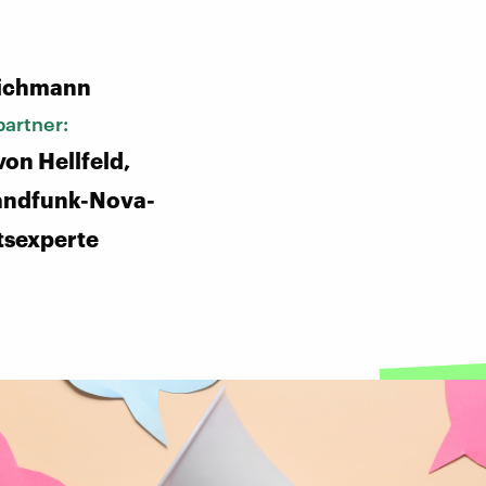
:
ichmann
artner:
von Hellfeld,
andfunk-Nova-
tsexperte