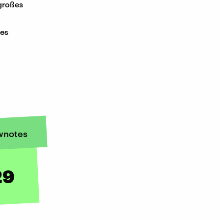
 großes
des
wnotes
29