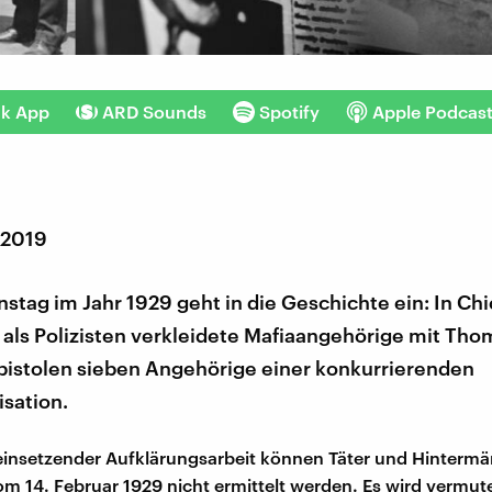
nk App
ARD Sounds
Spotify
Apple Podcas
 2019
nstag im Jahr 1929 geht in die Geschichte ein: In Ch
 als Polizisten verkleidete Mafiaangehörige mit Tho
istolen sieben Angehörige einer konkurrierenden
sation.
 einsetzender Aufklärungsarbeit können Täter und Hinterm
m 14. Februar 1929 nicht ermittelt werden. Es wird vermute