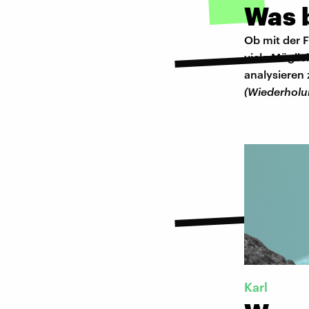
Was 
Ob mit der F
viele Möglic
analysieren 
(Wiederhol
Karl