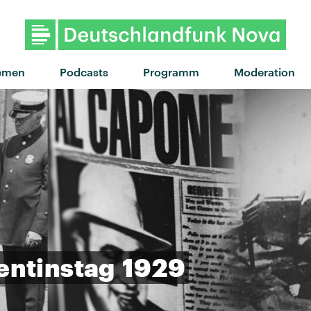
"Lost Boys" von Phoebe Bridgers 
emen
Podcasts
Programm
Moderation
entinstag
1929