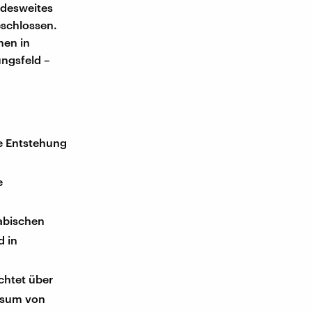
ndesweites
eschlossen.
nen in
ungsfeld –
die Entstehung
e
rabischen
d in
chtet über
onsum von