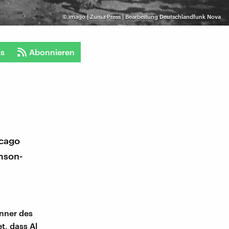
©
imago | Zuma Press | Bearbeitung Deutschlandfunk Nova
ts
Abonnieren
icago
mson-
änner des
t, dass Al