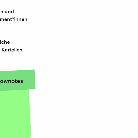
en und
sument*innen
elche
 Kartellen
ownotes