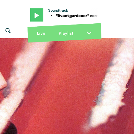
Soundtrack
rtney Barnett · "Avant gardener" von Courtney Barnett · "Avant ga
Live
Playlist