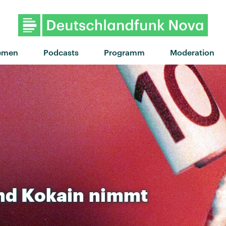
"Avant gardener" von Cou
emen
Podcasts
Programm
Moderation
nd
Kokain
nimmt