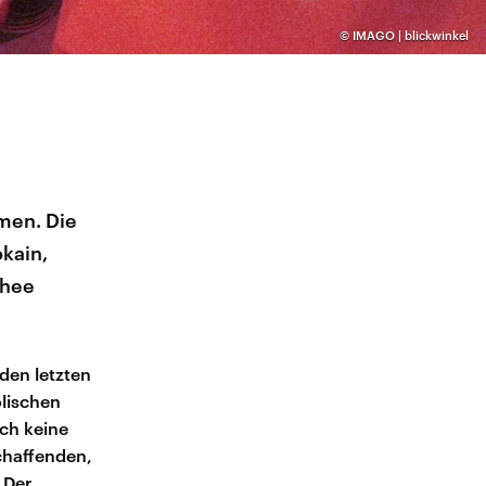
©
IMAGO | blickwinkel
men. Die
kain,
chee
den letzten
olischen
ch keine
chaffenden,
 Der