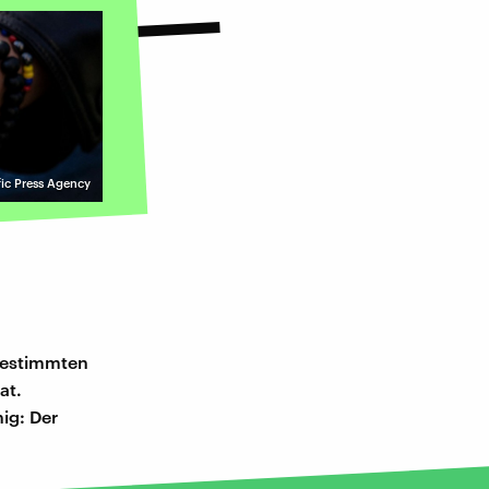
ic Press Agency
 bestimmten
at.
ig: Der