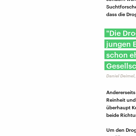
Suchtforsche
dass die Dro
"Die Dro
jungen 
schon eh
Gesellsc
Daniel Deimel
Andererseits
Reinheit und
überhaupt K
beide Richt
Um den Drog