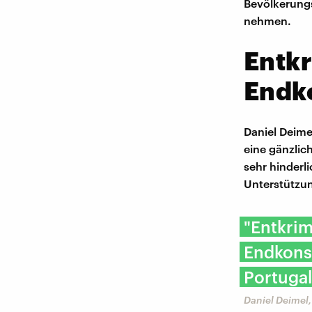
Bevölkerung
nehmen.
Entkr
Endk
Daniel Deime
eine gänzlich
sehr hinderl
Unterstützun
"Entkrim
Endkonsu
Portugal
Daniel Deimel