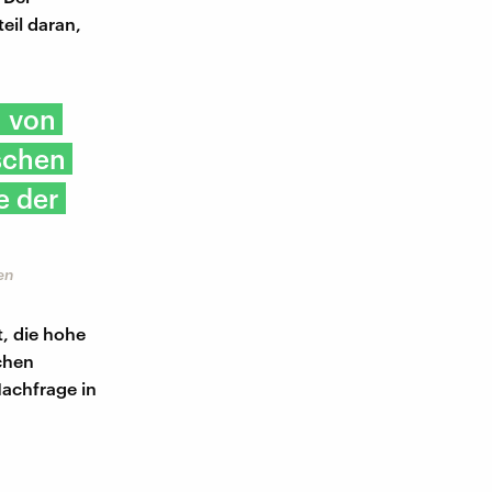
eil daran,
h von
schen
e der
en
t, die hohe
chen
achfrage in