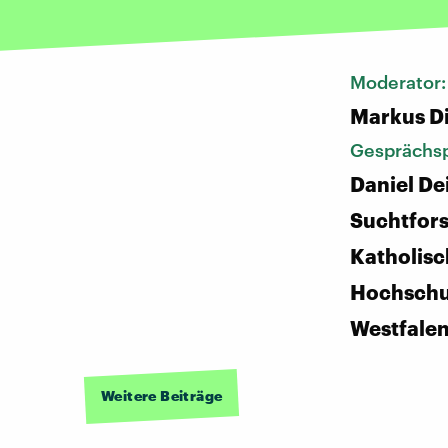
Moderator
Markus D
Gesprächsp
Daniel De
Suchtfors
Katholis
Hochschu
Westfale
Weitere Beiträge