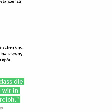
bstanzen zu
Menschen und
minalisierung
u spät
 dass die
 wir in
reich."
en