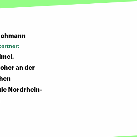
:
ichmann
artner:
imel,
cher an der
chen
le Nordrhein-
n