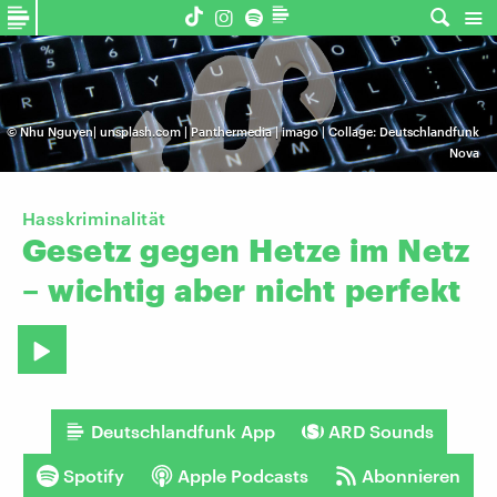
©
Nhu Nguyen| unsplash.com | Panthermedia | imago | Collage: Deutschlandfunk
Nova
Hasskriminalität
Gesetz
gegen
Hetze
im
Netz
–
wichtig
aber
nicht
perfekt
Deutschlandfunk App
ARD Sounds
Spotify
Apple Podcasts
Abonnieren