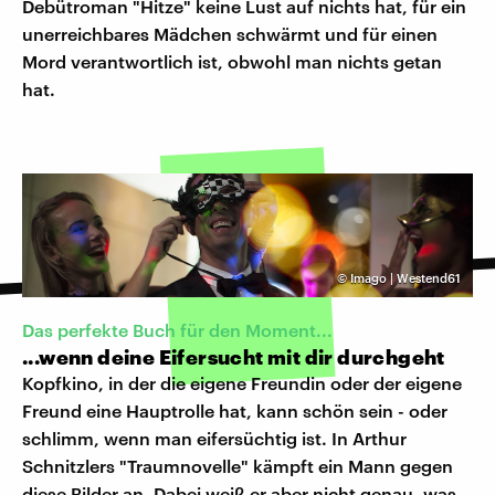
Debütroman "Hitze" keine Lust auf nichts hat, für ein
unerreichbares Mädchen schwärmt und für einen
Mord verantwortlich ist, obwohl man nichts getan
hat.
©
Imago | Westend61
Das perfekte Buch für den Moment...
...wenn deine Eifersucht mit dir durchgeht
Kopfkino, in der die eigene Freundin oder der eigene
Freund eine Hauptrolle hat, kann schön sein - oder
schlimm, wenn man eifersüchtig ist. In Arthur
Schnitzlers "Traumnovelle" kämpft ein Mann gegen
diese Bilder an. Dabei weiß er aber nicht genau, was