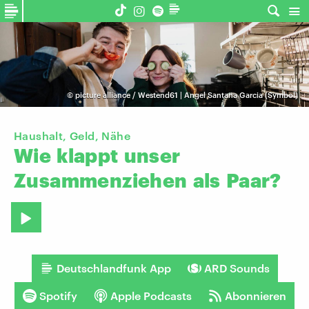
©
picture alliance / Westend61 | Angel Santana Garcia (Symbol)
Haushalt, Geld, Nähe
Wie
klappt
unser
Zusammenziehen
als
Paar?
Deutschlandfunk App
ARD Sounds
Spotify
Apple Podcasts
Abonnieren