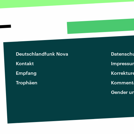
Deutschlandfunk Nova
Datenschu
Kontakt
Impressu
Empfang
Korrektur
Trophäen
Kommenta
Gender u