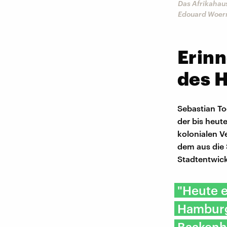
Das Afrikahau
Edouard Woer
Erinn
des 
Sebastian To
der bis heut
kolonialen V
dem aus die 
Stadtentwick
"Heute e
Hamburg
Baakenha