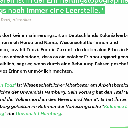
s noch immer eine Leerstelle."
Todzi, Historiker
es dort keinen Erinnerungsort an Deutschlands Kolonialverb
ren sich Hereo und Nama, Wissenschaftler*innen und
nnen, erzählt Todzi. Für die Zukunft des kolonialen Erbes i
sei es entscheidend, dass es ein solcher Erinnerungsort gesc
zeihlich, sagt er, wenn durch eine Bebauung Fakten gescha
iges Erinnern unmöglich machten.
n Todzi
ist Wissenschaftlicher Mitarbeiter am Arbeitsbereic
chte der Universität Hamburg. Sein Vortrag hat den Titel 
 der Völkermord an den Herero und Nama". Er hat ihn am 
burg gehalten im Rahmen der Vorlesungsreihe "
Koloniale L
ng
" der
Universität Hamburg
.