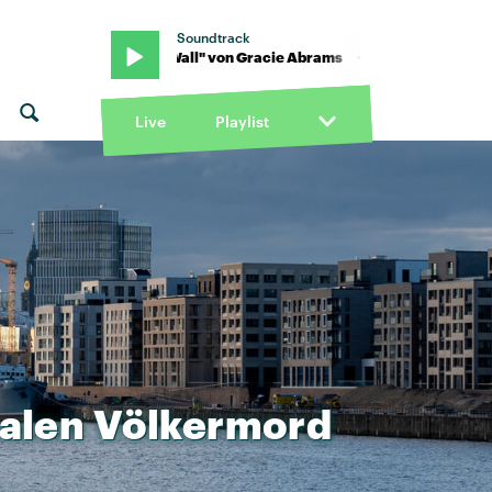
Soundtrack
 · "Hit the Wall" von Gracie Abrams · "Hit the Wall" von Gracie Abr
Live
Playlist
ialen
Völkermord