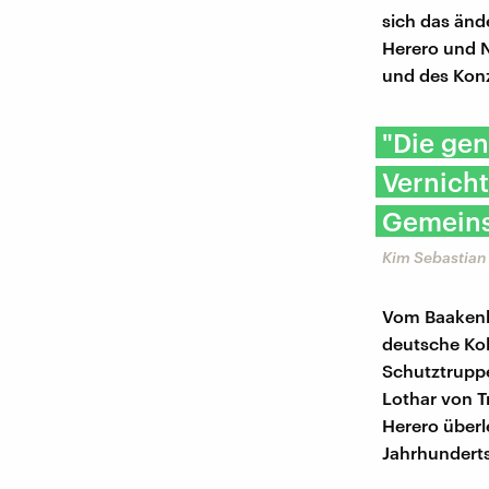
sich das änd
Herero und 
und des Kon
"Die gen
Vernich
Gemeins
Kim Sebastian 
Vom Baakenha
deutsche Kol
Schutztruppe
Lothar von T
Herero überl
Jahrhunderts