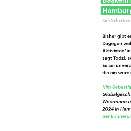
Hamburg
Kim Sebastian 
Bisher gibt 
Dagegen weh
Aktivisten*i
sagt Todzi, 
Es sei unver
die ein würd
Kim Sebastia
Globalgeschi
Woermann und
2024 in Ham
der Erinneru