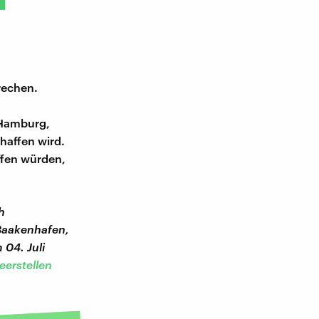
rechen.
n Hamburg,
haffen wird.
ffen würden,
h
"Baakenhafen,
04. Juli
eerstellen