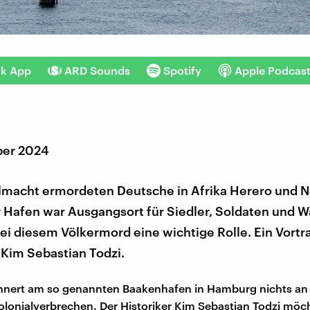
nk App
ARD Sounds
Spotify
Apple Podcas
ber 2024
almacht ermordeten Deutsche in Afrika Herero und 
Hafen war Ausgangsort für Siedler, Soldaten und W
bei diesem Völkermord eine wichtige Rolle. Ein Vortr
 Kim Sebastian Todzi.
innert am so genannten Baakenhafen in Hamburg nichts an 
lonialverbrechen. Der Historiker Kim Sebastian Todzi möc