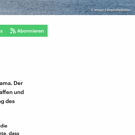
©
Imago | Depositphotos
ts
Abonnieren
Nama. Der
affen und
ag des
die
hte, dass