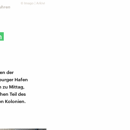
©
Imago | Arkivi
fuhren
n
en der
burger Hafen
 zu Mittag,
hen Teil des
n Kolonien.