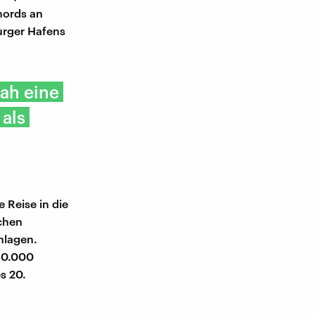
mords an
urger Hafens
sah eine
als
 Reise in die
chen
hlagen.
 80.000
s 20.