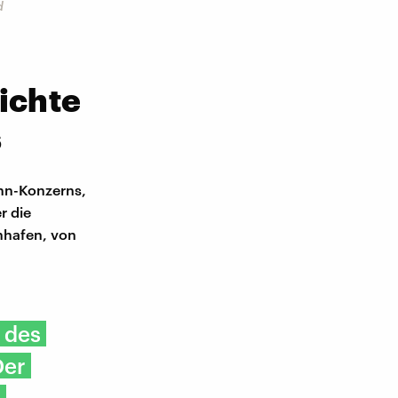
d
ichte
s
ann-Konzerns,
r die
nhafen, von
 des
Der
e