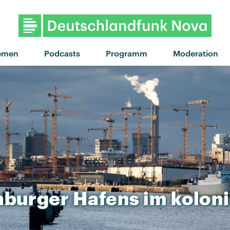
"Hit the Wall" von Gracie Abrams
emen
Podcasts
Programm
Moderation
burger
Hafens
im
kolon