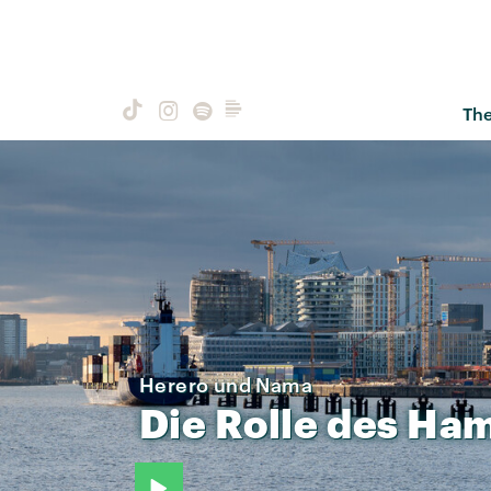
Th
Herero und Nama
Die
Rolle
des
Ham