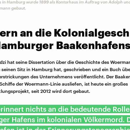
s in Hamburg wurde 1899 als Kontorhaus im Auftrag von Adolph un
mann gebaut.
ern an die Kolonialgesch
Hamburger Baakenhafen
dzi hat seine Dissertation über die Geschichte des Woerm
e seinen Sitz in Hamburg hat, geschrieben und ein Buch übe
erstrickungen des Unternehmens veröffentlicht. Der Baake
Schiffe der Woermann-Linie ausliefen, ist heute ein großes
lungsprojekt, seit 2012 wird dort gebaut.
rinnert nichts an die bedeutende Rolle
er Hafens im kolonialen Völkermord. 
fen ist in der Erinnerungstopographi