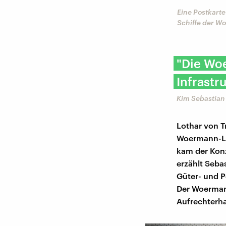
Eine Postkarte
Schiffe der W
"Die Woe
Infrastr
Kim Sebastian 
Lothar von T
Woermann-Li
kam der Konz
erzählt Seba
Güter- und 
Der Woermann
Aufrechterh