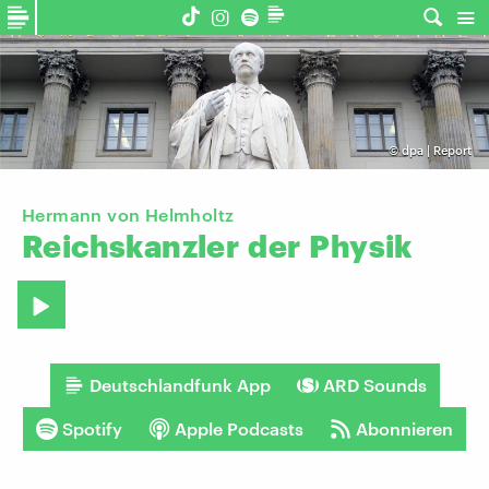
©
dpa | Report
Hermann von Helmholtz
Reichskanzler
der
Physik
Deutschlandfunk App
ARD Sounds
Spotify
Apple Podcasts
Abonnieren