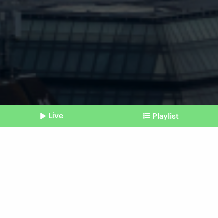
Live
Playlist
©
picture alliance / dpa / Christoph Soeder
Shownotes
Gesundheit