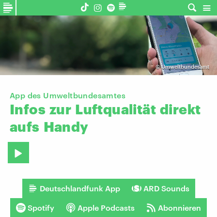
©
Umweltbundesamt
App des Umweltbundesamtes
Infos
zur
Luftqualität
direkt
aufs
Handy
Deutschlandfunk App
ARD Sounds
Spotify
Apple Podcasts
Abonnieren