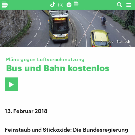
©
imago | Steinach
Pläne gegen Luftverschmutzung
Bus
und
Bahn
kostenlos
13. Februar 2018
Feinstaub und Stickoxide: Die Bundesregierung