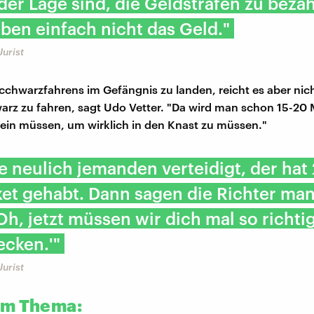
 der Lage sind, die Geldstrafen zu bezah
ben einfach nicht das Geld."
Jurist
hwarzfahrens im Gefängnis zu landen, reicht es aber nich
arz zu fahren, sagt Udo Vetter. "Da wird man schon 15-20 
sein müssen, um wirklich in den Knast zu müssen."
e neulich jemanden verteidigt, der hat 
ket gehabt. Dann sagen die Richter m
Oh, jetzt müssen wir dich mal so richti
ecken.'"
Jurist
um Thema: