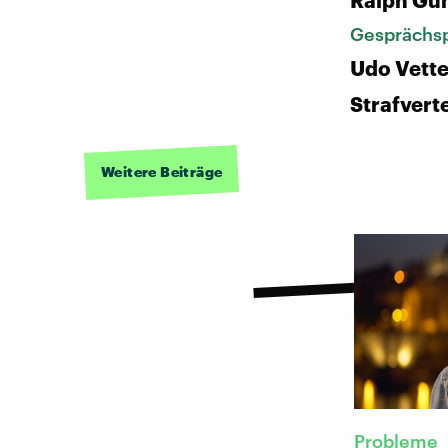
Ralph Gü
Gesprächsp
Udo Vette
Strafvert
Weitere Beiträge
Probleme