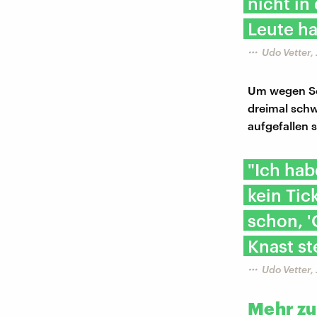
nicht in
Leute ha
Udo Vetter, 
Um wegen Scc
dreimal schw
aufgefallen 
"Ich hab
kein Tic
schon, '
Knast st
Udo Vetter, 
Mehr z