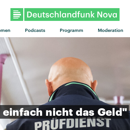
"Self sabotage" von 49th & Mai
emen
Podcasts
Programm
Moderation
einfach
nicht
das
Geld"