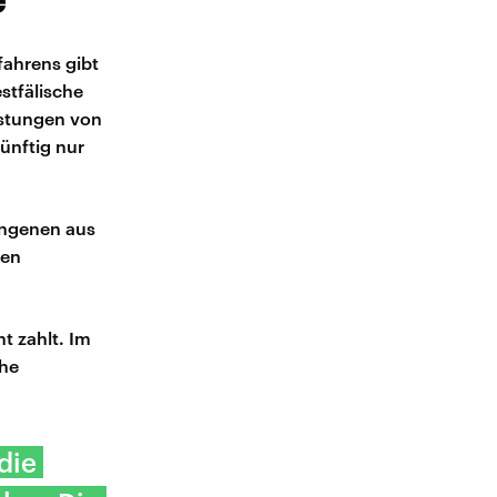
fahrens gibt
stfälische
astungen von
ünftig nur
angenen aus
gen
t zahlt. Im
che
die