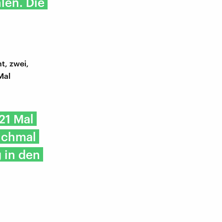
len. Die
t, zwei,
Mal
21 Mal
anchmal
g in den