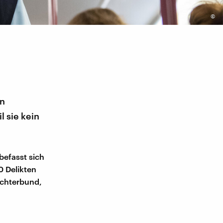
©
en
l sie kein
 befasst sich
 Delikten
Richterbund,