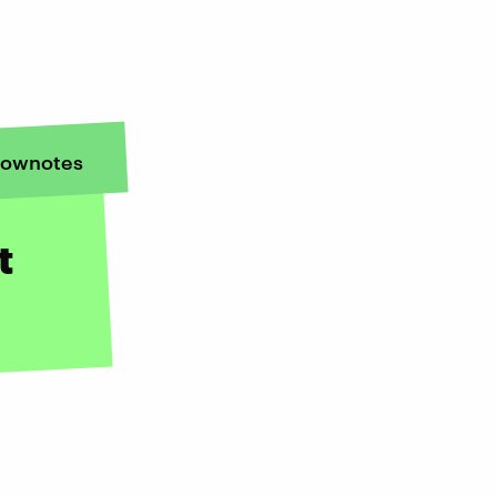
ownotes
t