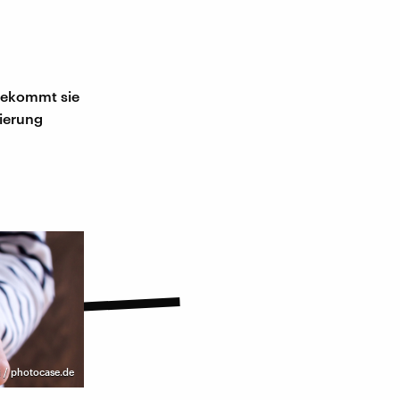
e
 bekommt sie
tierung
i / photocase.de