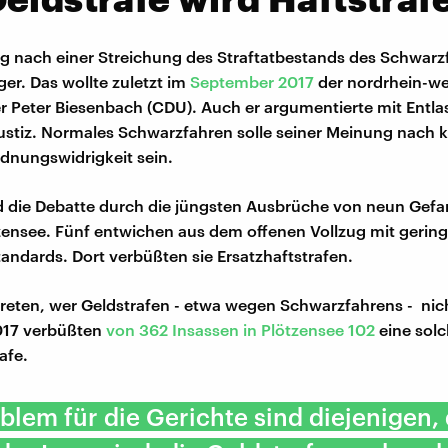
g nach einer Streichung des Straftatbestands des Schwarz
ger. Das wollte zuletzt im
September 2017
der nordrhein-we
er Peter Biesenbach (CDU). Auch er argumentierte mit Entl
Justiz. Normales Schwarzfahren solle seiner Meinung nach k
dnungswidrigkeit sein.
d die Debatte durch die jüngsten Ausbrüche von neun Gef
zensee. Fünf entwichen aus dem offenen Vollzug mit gerin
tandards. Dort verbüßten sie Ersatzhaftstrafen.
reten, wer Geldstrafen - etwa wegen Schwarzfahrens - nich
17 verbüßten
von 362 Insassen in Plötzensee 102
eine sol
afe.
blem für die Gerichte sind diejenigen, 