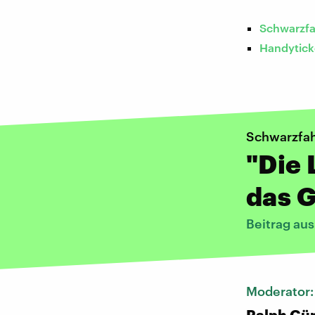
Schwarzf
Handytick
Schwarzfah
"Die 
das G
Beitrag au
Moderator