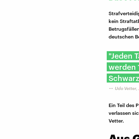
Strafverteid
kein Strafta
Betrugsfälle
deutschen Bet
"Jeden T
werden 
Schwarzf
Udo Vetter, 
Ein Teil des 
verlassen si
Vetter.
Aus G