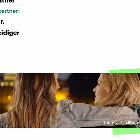
nther
artner:
r,
eidiger
©
imago | Pond5 Imag