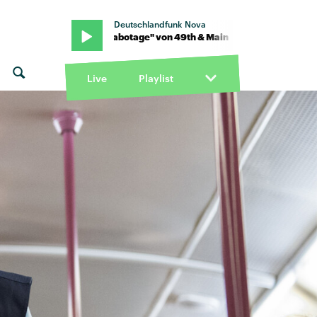
Deutschlandfunk Nova
n · "Self sabotage" von 49th & Main · "Self sabotage" von 49th & M
Live
Playlist