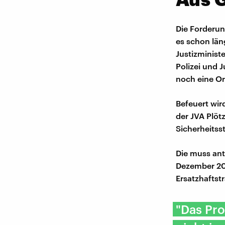
Die Forderun
es schon län
Justizminist
Polizei und 
noch eine Or
Befeuert wir
der JVA Plöt
Sicherheitss
Die muss ant
Dezember 20
Ersatzhaftstr
"Das Pro