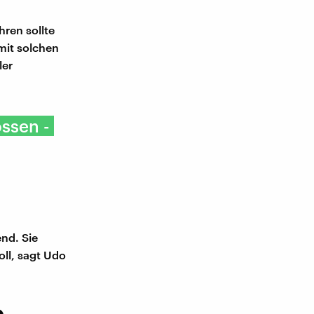
hren sollte
mit solchen
ler
ssen -
end. Sie
oll, sagt Udo
e