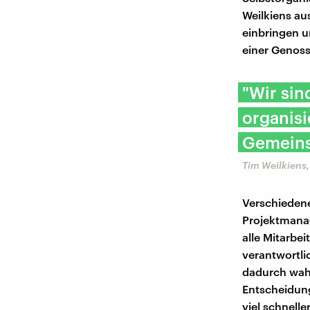
Weilkiens au
einbringen u
einer Genoss
"Wir sin
organisi
Gemeins
Tim Weilkiens,
Verschiedene
Projektmanag
alle Mitarbe
verantwortli
dadurch wahr
Entscheidung
viel schneller