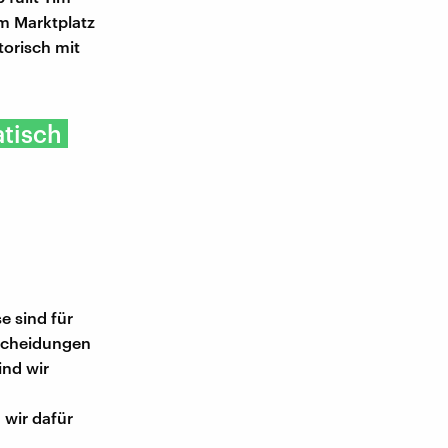
im Marktplatz
torisch mit
atisch
e sind für
tscheidungen
ind wir
 wir dafür