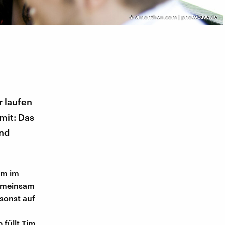
©
simonthon.com | photocase.de
r laufen
mit: Das
and
am im
gemeinsam
sonst auf
 füllt Tim