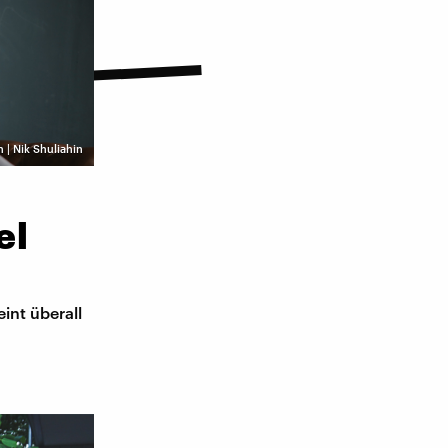
 | Nik Shuliahin
el
int überall