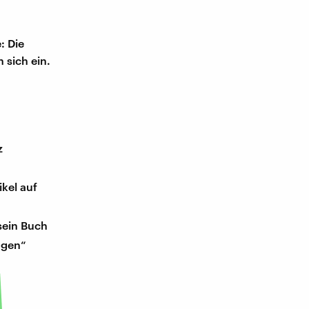
: Die
 sich ein.
z
kel auf
sein Buch
agen“