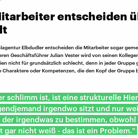
itarbeiter entscheiden 
lt
talagentur Elbdudler entscheiden die Mitarbeiter sogar gem
Deren Geschäftsführer Julian Vester wird von seinen Kollege
hien nicht für grundsätzlich schlecht, denn in jeder Gruppe 
 Charaktere oder Kompetenzen, die den Kopf der Gruppe b
r schlimm ist, ist eine strukturelle Hie
endjemand irgendwo sitzt und nur wei
at der irgendwas zu bestimmen, obwohl 
ht gar nicht weiß - das ist ein Problem."