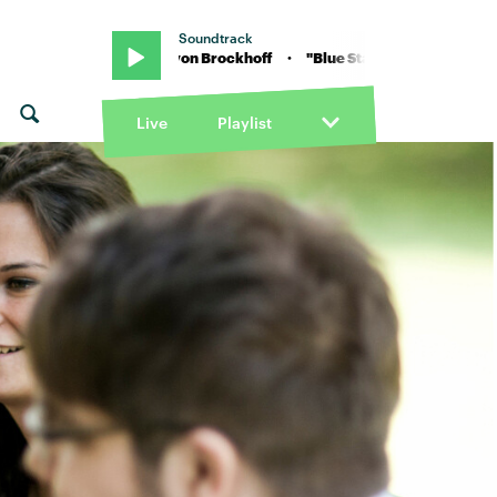
Soundtrack
Blue Star" von Brockhoff · "Blue Star" von Brockhoff
Live
Playlist