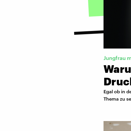
Jungfrau m
Waru
Druc
Egal ob in d
Thema zu sei