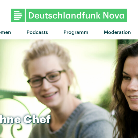
"Blue Star" von Brockhoff · "
emen
Podcasts
Programm
Moderation
hne
Chef