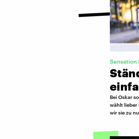
Sensation
Stän
einf
Bei Oskar so
wählt liebe
wir sie zu n