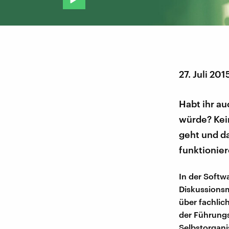
27. Juli 201
Habt ihr a
würde? Kein
geht und d
funktionier
In der Softw
Diskussionsm
über fachlic
der Führungs
Selbstorgani