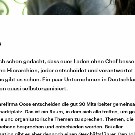
5
uch schon gedacht, dass euer Laden ohne Chef besse
e Hierarchien, jeder entscheidet und verantwortet 
as gibt es schon. Ein paar Unternehmen in Deutschl
en quasi selbstorganisiert.
arefirma Oose entscheiden die gut 30 Mitarbeiter gemeins
arktplatz. Das ist ein Raum, in dem sich alle treffen, um 
he und organisatorische Themen zu sprechen. Themen, die 
ebene besprochen und entschieden werden. Bei aller
sation gibt es aber dennoch einen Geschäftsführer. Den Job