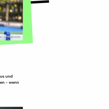
o | imagebroker
aus und
ben – wenn