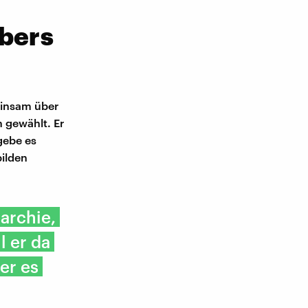
übers
einsam über
n gewählt. Er
gebe es
ilden
rarchie,
l er da
er es