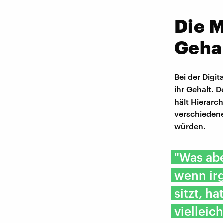
Die M
Geha
Bei der Digi
ihr Gehalt. 
hält Hierarc
verschiedene
würden.
"Was abe
wenn irg
sitzt, h
vielleic