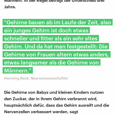
Männern. In der Regel beträgt der Unterschied drei
Jahre.
"Gehirne bauen ab im Laufe der Zeit, also
ein junges Gehirn ist doch etwas
schneller und fitter als ein sehr altes
Gehirn. Und da hat man festgestellt: Die
Gehirne von Frauen altern etwas anders,
etwas langsamer als die Gehirne von
Männern."
Henning Beck, Neurowissenschaftler
Die Gehirne von Babys und kleinen Kindern nutzen
den Zucker, der in ihrem Gehirn verbrannt wird,
hauptsächlich dafür, dass das Gehirn ausreift und die
Nervenzellen verbessert werden, sagt