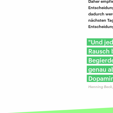
Daher empfie
Entscheidung
dadurch werd
nächsten Tag
Entscheidung
"Und jed
Rausch b
Begierd
genau a
Dopamin
Henning Beck,