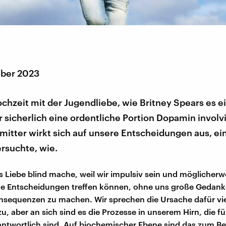
ber 2023
ochzeit mit der Jugendliebe, wie Britney Spears es e
r sicherlich eine ordentliche Portion Dopamin involvi
itter wirkt sich auf unsere Entscheidungen aus, ein
rsuchte, wie.
ss Liebe blind mache, weil wir impulsiv sein und möglicherw
de Entscheidungen treffen können, ohne uns große Gedank
sequenzen zu machen. Wir sprechen die Ursache dafür vie
zu, aber an sich sind es die Prozesse in unserem Hirn, die f
ntwortlich sind. Auf biochemischer Ebene sind das zum Bei