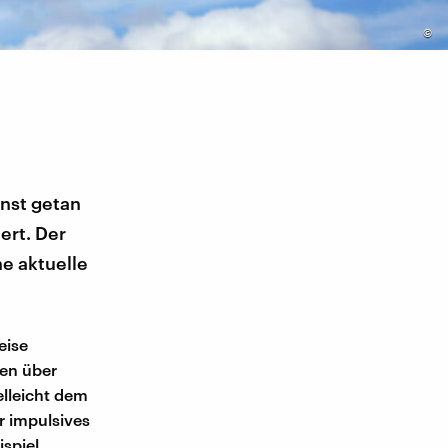
©
inst getan
ert. Der
e aktuelle
eise
en über
lleicht dem
ür impulsives
spiel