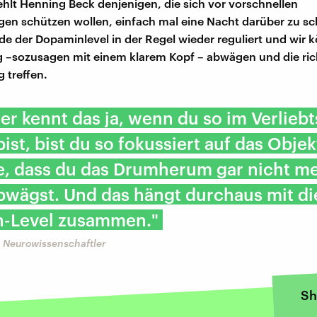
hlt Henning Beck denjenigen, die sich vor vorschnellen
en schützen wollen, einfach mal eine Nacht darüber zu sc
e der Dopaminlevel in der Regel wieder reguliert und wir
 –sozusagen mit einem klarem Kopf – abwägen und die ric
 treffen.
er kennt das ja, wenn du so im Verliebt
ist, bist du so fokussiert auf das Objek
e, dass du das Drumherum gar nicht me
bwägst. Und das hängt durchaus mit d
-Level zusammen."
 Neurowissenschaftler
Sh