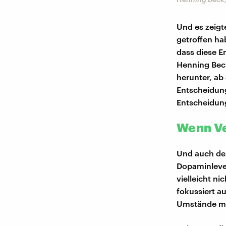
Und es zeigt
getroffen ha
dass diese 
Henning Beck
herunter, ab
Entscheidung
Entscheidun
Wenn Ve
Und auch der
Dopaminlevel
vielleicht n
fokussiert au
Umstände mö