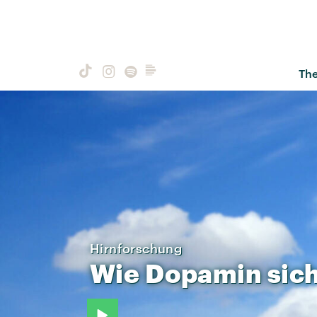
Th
Hirnforschung
Wie
Dopamin
sic