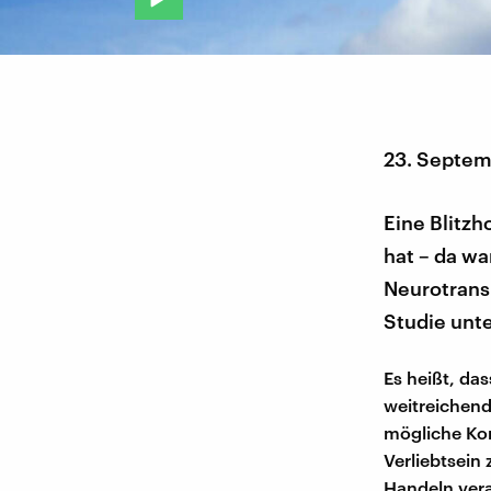
23. Septem
Eine Blitzh
hat – da wa
Neurotransm
Studie unte
Es heißt, da
weitreichen
mögliche Kon
Verliebtsein 
Handeln vera