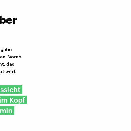
ber
fgabe
ten. Vorab
ht, das
t wird.
ssicht
im Kopf
amin