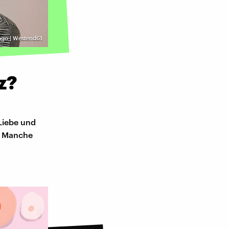
ago | Westend61
z?
Liebe und
n. Manche