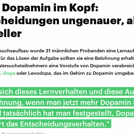
 Dopamin im Kopf:
cheidungen ungenauer, a
ller
rsuchsaufbau wurde 31 männlichen Probanden eine Lernau
 für das Lösen der Aufgabe sollten sie eine Belohnung erhal
ersuchsteilnehmern eine Vorstufe von Dopamin verabreic
L-Dopa
oder Levodopa, das im Gehirn zu Dopamin umgebau
sich dieses Lernverhalten und diese Au
ohnung, wenn man jetzt mehr Dopamin 
 tatsächlich hat man festgestellt, Dop
t das Entscheidungsverhalten."
 Neurowissenschaftler