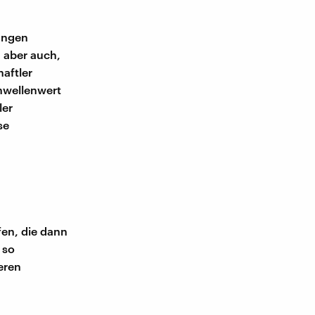
dungen
h aber auch,
aftler
chwellenwert
ler
se
fen, die dann
 so
ßeren