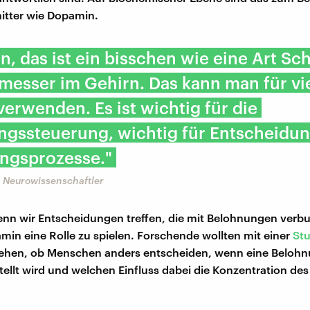
itter wie Dopamin.
, das ist ein bisschen wie eine Art Sc
esser im Gehirn. Das kann man für vi
erwenden. Es ist wichtig für die
gssteuerung, wichtig für Entscheidun
ngsprozesse."
 Neurowissenschaftler
enn wir Entscheidungen treffen, die mit Belohnungen verb
min eine Rolle zu spielen. Forschende wollten mit einer
Stu
ehen, ob Menschen anders entscheiden, wenn eine Belohn
tellt wird und welchen Einfluss dabei die Konzentration d