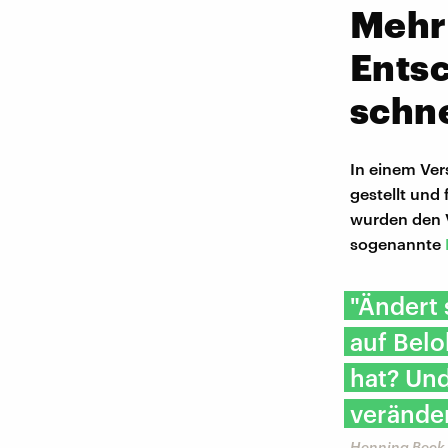
Mehr
Ents
schne
In einem Ve
gestellt und
wurden den V
sogenannte
"Ändert 
auf Bel
hat? Und
veränder
Henning Beck,