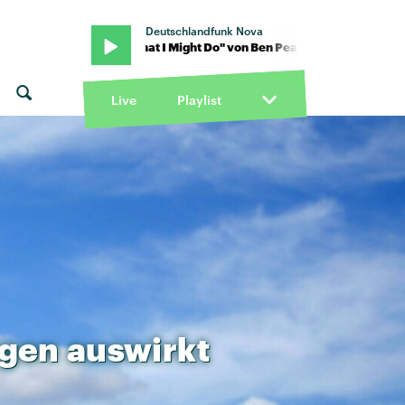
Deutschlandfunk Nova
earce · "What I Might Do" von Ben Pearce · "What I Might Do" von B
Live
Playlist
ngen
auswirkt