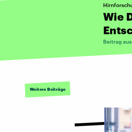
Hirnforsch
Wie D
Ents
Beitrag au
Weitere Beiträge