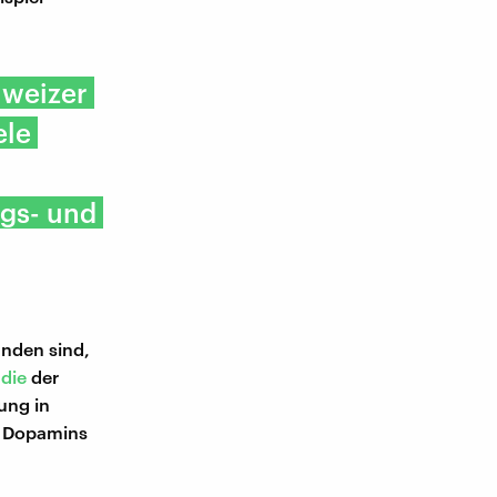
hweizer
ele
gs- und
unden sind,
die
der
ung in
es Dopamins