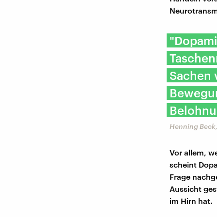
Neurotransm
"Dopamin
Taschenm
Sachen v
Bewegun
Belohnu
Henning Beck,
Vor allem, w
scheint Dopa
Frage nachg
Aussicht ges
im Hirn hat.