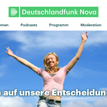
"What I Might Do" von Ben P
emen
Podcasts
Programm
Moderation
h
auf
unsere
Entscheidu