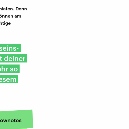
hlafen. Denn
 können am
htige
seins-
t deiner
hr so
iesem
ownotes