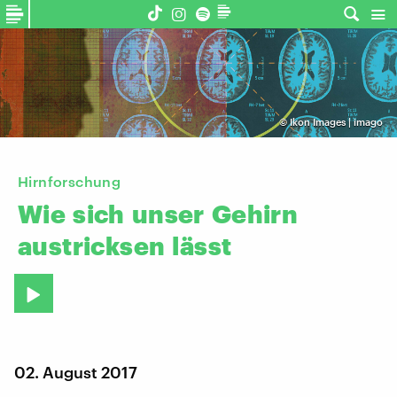
©
Ikon Images | imago
Hirnforschung
Wie
sich
unser
Gehirn
austricksen
lässt
02. August 2017