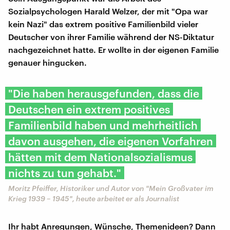
Sozialpsychologen Harald Welzer, der mit "Opa war
kein Nazi" das extrem positive Familienbild vieler
Deutscher von ihrer Familie während der NS-Diktatur
nachgezeichnet hatte. Er wollte in der eigenen Familie
genauer hingucken.
"Die haben herausgefunden, dass die
Deutschen ein extrem positives
Familienbild haben und mehrheitlich
davon ausgehen, die eigenen Vorfahren
hätten mit dem Nationalsozialismus
nichts zu tun gehabt."
Moritz Pfeiffer, Historiker und Autor von "Mein Großvater im
Krieg 1939 – 1945", heute arbeitet er als Journalist
Ihr habt Anregungen, Wünsche, Themenideen? Dann