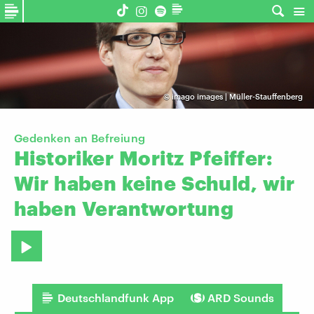
©
imago images | Müller-Stauffenberg
Gedenken an Befreiung
Historiker
Moritz
Pfeiffer:
Wir
haben
keine
Schuld,
wir
haben
Verantwortung
Deutschlandfunk App
ARD Sounds