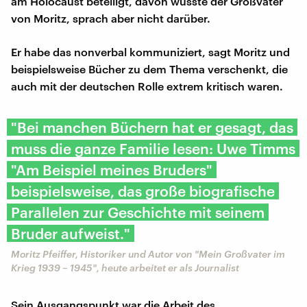
am Holocaust beteiligt, davon wusste der Großvater
von Moritz, sprach aber nicht darüber.
Er habe das nonverbal kommuniziert, sagt Moritz und
beispielsweise Bücher zu dem Thema verschenkt, die
auch mit der deutschen Rolle extrem kritisch waren.
"Bei manchen Büchern hat er gesagt, das
muss die ganze Familie lesen: Uwe Timms
"Am Beispiel meines Bruders"
beispielsweise, das große biografische
Parallelen zur Geschichte mit seinem
Bruder aufweist."
Moritz Pfeiffer, Historiker und Autor von "Mein Großvater im
Krieg 1939 – 1945", heute arbeitet er als Journalist
Sein Ausgangspunkt war die Arbeit des