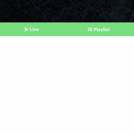
Live
Playlist
©
picture alliance/dpa | Henning Kaiser
Shownotes
Hitzetage
Was die hohen
Temperaturen mit unserem
Körper machen
Beitrag aus unserem Archiv vom 13. August