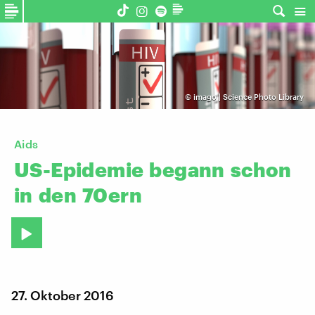
©
imago | Science Photo Library
Aids
US-Epidemie
begann
schon
in
den
70ern
27. Oktober 2016