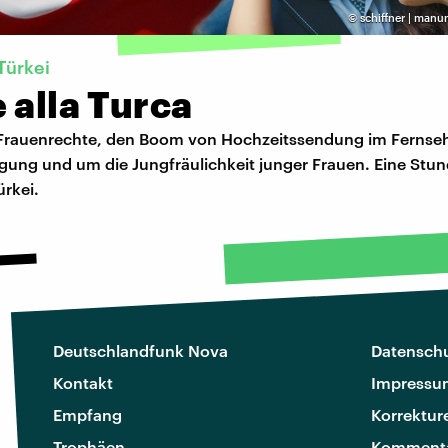
©
schiffner | manu
Türkei
 alla Turca
Frauenrechte, den Boom von Hochzeitssendung im Fernseh
ung und um die Jungfräulichkeit junger Frauen. Eine Stun
ürkei.
Deutschlandfunk Nova
Datenschu
Kontakt
Impressu
Empfang
Korrektur
Trophäen
Kommenta