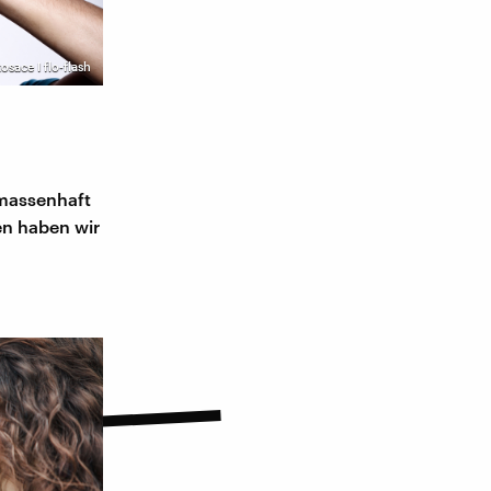
osace I flo-flash
 massenhaft
den haben wir