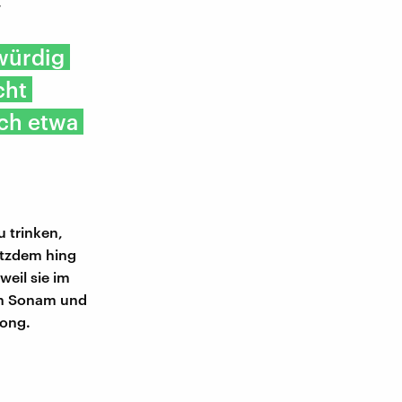
.
würdig
cht
och etwa
u trinken,
otzdem hing
weil sie im
on Sonam und
kong.