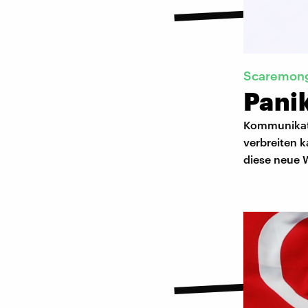
​Scaremon
Pani
Kommunikati
verbreiten k
diese neue W