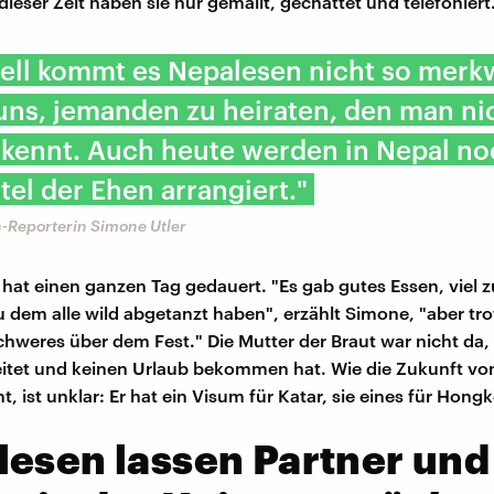
ieser Zeit haben sie nur gemailt, gechattet und telefoniert
iell kommt es Nepalesen nicht so merk
uns, jemanden zu heiraten, den man ni
 kennt. Auch heute werden in Nepal n
rtel der Ehen arrangiert."
-Reporterin Simone Utler
 hat einen ganzen Tag gedauert. "Es gab gutes Essen, viel z
u dem alle wild abgetanzt haben", erzählt Simone, "aber tr
hweres über dem Fest." Die Mutter der Braut war nicht da, 
eitet und keinen Urlaub bekommen hat. Wie die Zukunft v
, ist unklar: Er hat ein Visum für Katar, sie eines für Hong
esen lassen Partner und