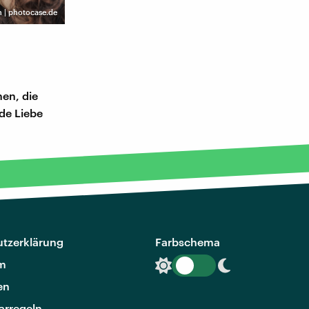
n | photocase.de
en, die
de Liebe
tzerklärung
Farbschema
m
en
rregeln