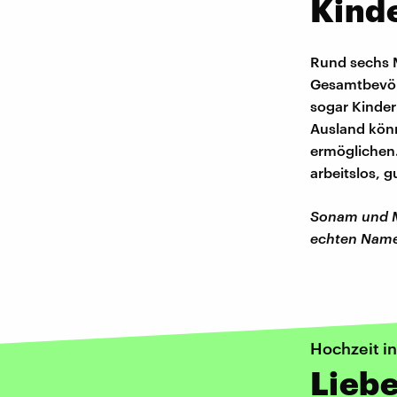
Kinde
Rund sechs M
Gesamtbevölk
sogar Kinder
Ausland könn
ermöglichen.
arbeitslos, g
Sonam und Ma
echten Name
Hochzeit i
Lieb