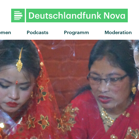
"Tiny Raisin" von Suki Water
emen
Podcasts
Programm
Moderation