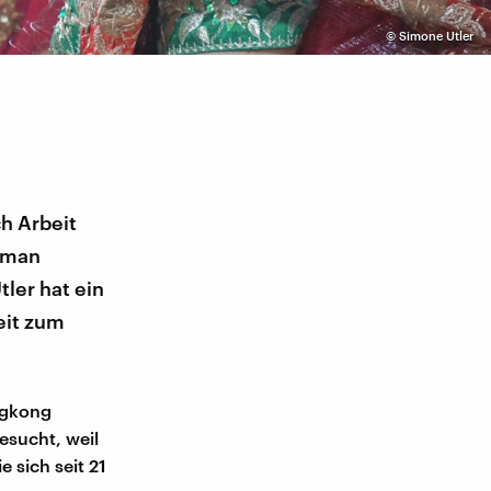
©
Simone Utler
h Arbeit
, man
ler hat ein
eit zum
ngkong
esucht, weil
e sich seit 21