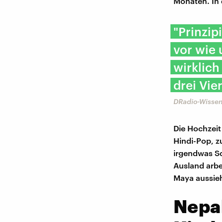
Monaten. In d
"Prinzip
vor wie 
wirklich
drei Vie
DRadio-Wissen
Die Hochzeit
Hindi-Pop, z
irgendwas Sc
Ausland arb
Maya aussieht
Nepal