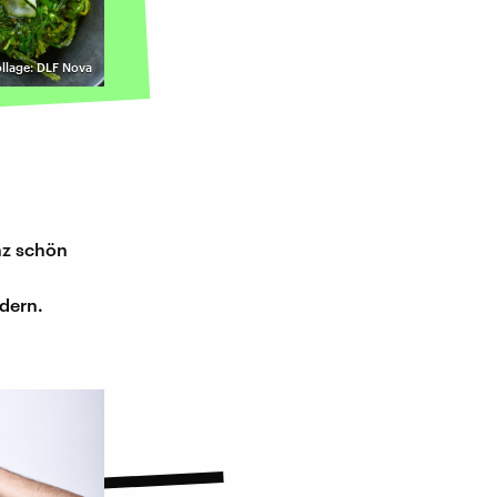
llage: DLF Nova
nz schön
dern.