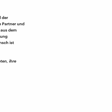
l der
e Partner und
d aus dem
dung
nsch ist
ten, ihre