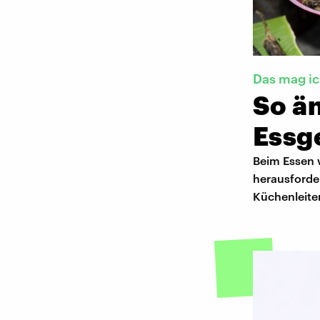
Das mag ic
So ä
Essg
Beim Essen 
herausforder
Küchenleite