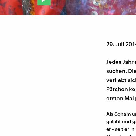
29. Juli 201
Jedes Jahr
suchen. Die
verliebt si
Pärchen ken
ersten Mal 
Als Sonam u
gelebt und g
er - seit er 