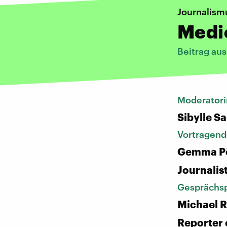
Journalism
Medi
Beitrag au
Moderatori
Sibylle S
Vortragend
Gemma Pö
Journalis
Gesprächsp
Michael R
Reporter