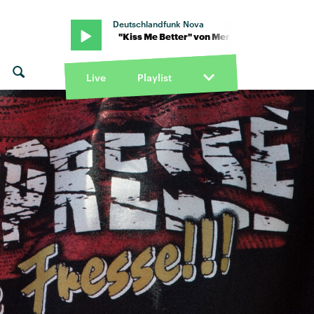
Deutschlandfunk Nova
nderson · "Kiss Me Better" von Mercer Henderson · "Kiss Me Bette
Live
Playlist