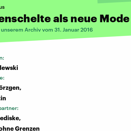
us
enschelte als neue Mode
s unserem Archiv vom 31. Januar 2016
n:
alewski
e:
rzgen,
tin
artner:
ediske,
 ohne Grenzen