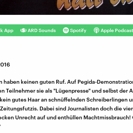
nk App
ARD Sounds
Spotify
Apple Podcas
2016
en haben keinen guten Ruf. Auf Pegida-Demonstrati
n Teilnehmer sie als "Lügenpresse" und selbst der 
 kein gutes Haar an schnüffelnden Schreiberlingen 
eitungsfutzis. Dabei sind Journalisten doch die vie
decken Unrecht auf und enthüllen Machtmissbrauch!
?