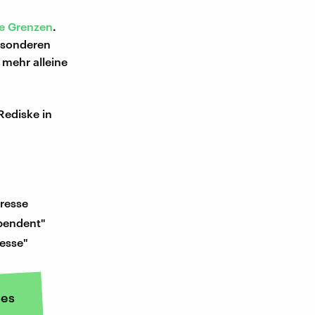
e Grenzen
.
esonderen
mehr alleine
Rediske in
resse
pendent"
esse"
es