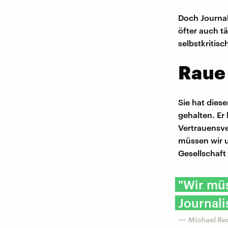
Doch Journal
öfter auch t
selbstkritisc
Raue 
Sie hat dies
gehalten. Er
Vertrauensve
müssen wir u
Gesellschaft
"Wir mü
Journali
Michael Re