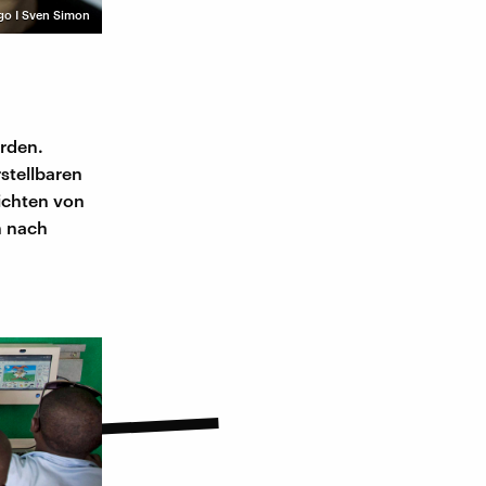
go I Sven Simon
erden.
rstellbaren
ichten von
n nach