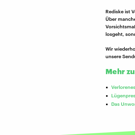
Rediske ist 
Über manche
Vorsichtsma
losgeht, son
Wir wiederho
unsere Sen
Mehr z
Verlorene
Lügenpress
Das Unwor