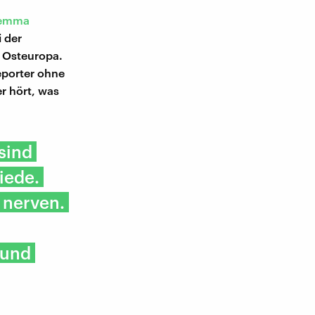
emma
i der
 Osteuropa.
eporter ohne
r hört, was
sind
iede.
 nerven.
 und