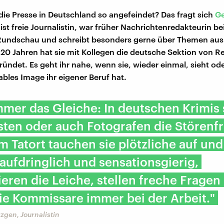
ie Presse in Deutschland so angefeindet? Das fragt sich
G
e ist freie Journalistin, war früher Nachrichtenredakteurin be
 Rundschau und schreibt besonders gerne über Themen aus
 20 Jahren hat sie mit Kollegen die deutsche Sektion von R
ündet. Es geht ihr nahe, wenn sie, wieder einmal, sieht ode
ables Image ihr eigener Beruf hat.
immer das Gleiche: In deutschen Krimis 
sten oder auch Fotografen die Störenfr
 Tatort tauchen sie plötzliche auf und
 aufdringlich und sensationsgierig,
ieren die Leiche, stellen freche Fragen
ie Kommissare immer bei der Arbeit."
gen, Journalistin