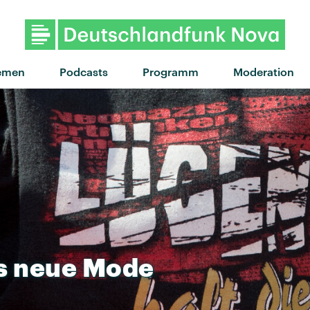
"Kiss Me Better" von Mercer He
emen
Podcasts
Programm
Moderation
s
neue
Mode