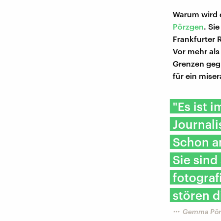
Warum wird d
Pörzgen
. Si
Frankfurter
Vor mehr als
Grenzen gegr
für ein miser
"Es ist 
Journali
Schon am
Sie sind
fotograf
stören d
Gemma Pörz