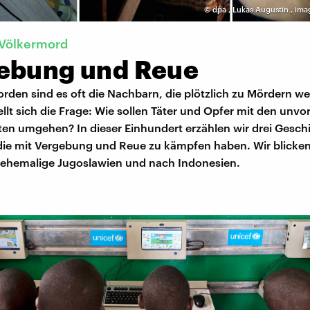
©
dpa
,
Lukas Augustin
,
ima
Völkermord
ebung und Reue
rden sind es oft die Nachbarn, die plötzlich zu Mördern w
ellt sich die Frage: Wie sollen Täter und Opfer mit den unvo
en umgehen? In dieser Einhundert erzählen wir drei Gesch
ie mit Vergebung und Reue zu kämpfen haben. Wir blicke
 ehemalige Jugoslawien und nach Indonesien.