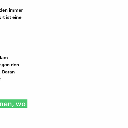
rden immer
t ist eine
sdam
gegen den
. Daran
r
hnen, wo