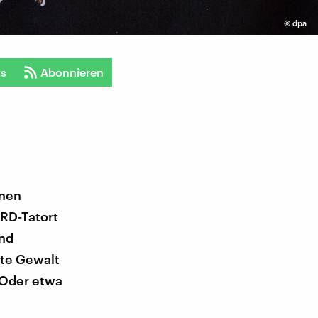
©
dpa
ts
Abonnieren
onen
ARD-Tatort
und
rte Gewalt
 Oder etwa