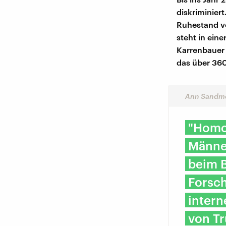
diskriminier
Ruhestand ve
steht in ein
Karrenbauer 
das über 360
Ann Sandme
"Homos
Männer
beim B
Forsc
intern
von Tr