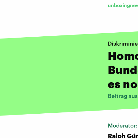
unboxingnew
Diskrimini
Homo
Bund
es n
Beitrag au
Moderator
Ralph Gü