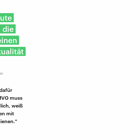
eute
 die
einen
ualität
Bw
dafür
BMVG muss
lich, weiß
en mit
ienen."