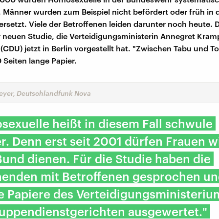
t. Männer wurden zum Beispiel nicht befördert oder früh in 
rsetzt. Viele der Betroffenen leiden darunter noch heute. D
er neuen Studie, die Verteidigungsministerin Annegret Kram
(CDU) jetzt in Berlin vorgestellt hat. "Zwischen Tabu und To
 Seiten lange Papier.
yer, Deutschlandfunk Nova
exuelle heißt in diesem Fall schwule
. Denn erst seit 2001 dürfen Frauen wi
und dienen. Für die Studie haben die
henden mit Betroffenen gesprochen u
e Papiere des Verteidigungsministeri
uppendienstgerichten ausgewertet."