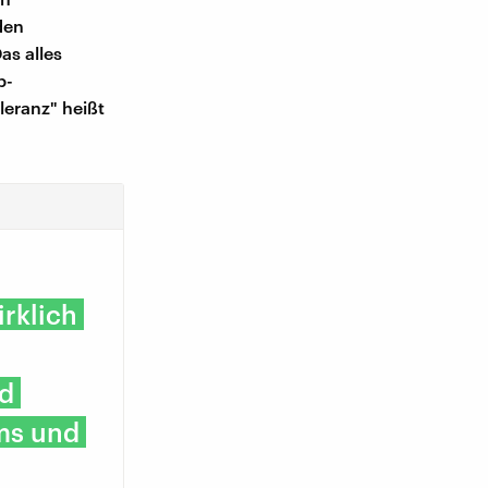
den
as alles
p-
leranz" heißt
rklich
nd
ums und