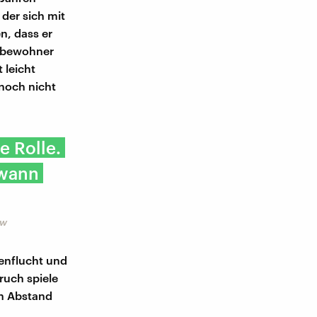
der sich mit
n, dass er
itbewohner
 leicht
noch nicht
e Rolle.
 wann
Bw
nenflucht und
ruch spiele
en Abstand