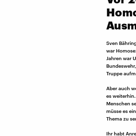
Homo
Ausm
Sven Bähring
war Homosexu
Jahren war U
Bundeswehr,
Truppe aufm
Aber auch we
es weiterhin
Menschen se
müsse es ein
Thema zu sen
Ihr habt An