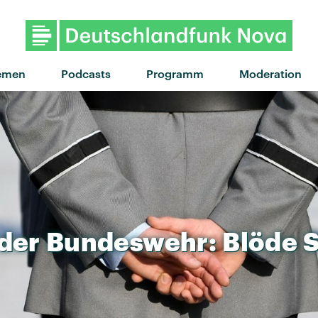
emen
Podcasts
Programm
Moderation
der
Bundeswehr:
Blöde