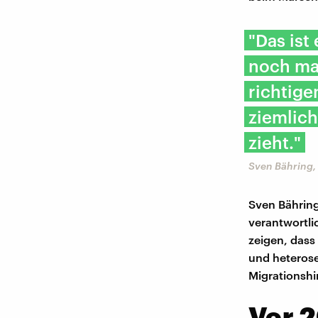
"Das ist
noch ma
richtige
ziemlich
zieht."
Sven Bähring,
Sven Bähring
verantwortli
zeigen, dass
und heterose
Migrationshi
Vor 2