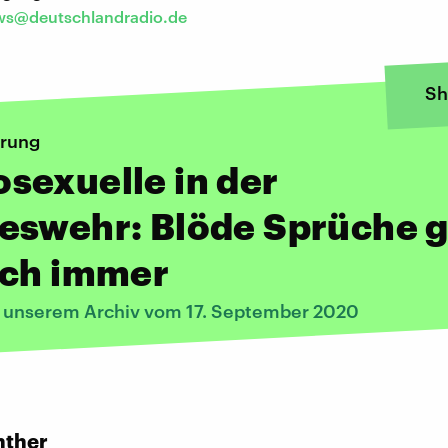
s@deutschlandradio.de
Sh
erung
sexuelle in der
eswehr: Blöde Sprüche g
och immer
s unserem Archiv vom 17. September 2020
:
nther