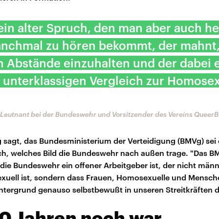
 ein alter Spruch, den man aber auch h
nchmal zu hören bekommt, der mahnt,
n Abstände einzuhalten und der dabei 
 unterklassigen Vergleich zur Homosex
 Leutnant bei der Bundeswehr und Vorsitzender des Vereins Queer
 sagt, das Bundesministerium der Verteidigung (BMVg) sei 
ch, welches Bild die Bundeswehr nach außen trage. "Das 
 die Bundeswehr ein offener Arbeitgeber ist, der nicht männ
xuell ist, sondern dass Frauen, Homosexuelle und Mensch
ntergrund genauso selbstbewußt in unseren Streitkräften d
0 Jahren noch war