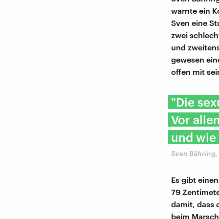
warnte ein K
Sven eine St
zwei schlech
und zweitens
gewesen eine
offen mit s
"Die sex
Vor alle
und wie
Sven Bähring,
Es gibt eine
79 Zentimete
damit, dass 
beim Marschi