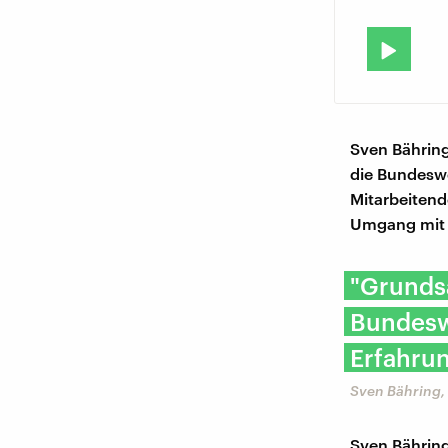
Sven Bähring 
die Bundeswe
Mitarbeitend
Umgang mit 
"Grundsä
Bundeswe
Erfahru
Sven Bähring,
Sven Bähring