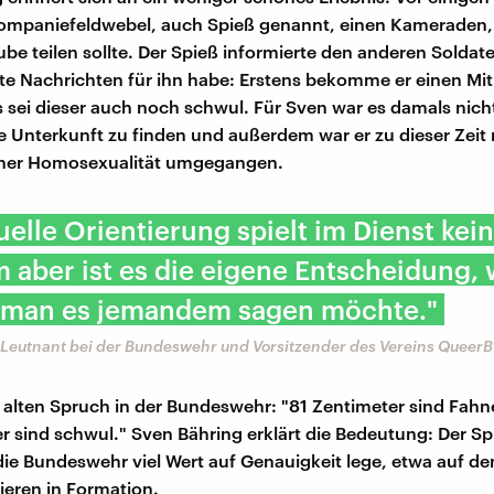
ompaniefeldwebel, auch Spieß genannt, einen Kameraden, 
ube teilen sollte. Der Spieß informierte den anderen Soldate
te Nachrichten für ihn habe: Erstens bekomme er einen M
 sei dieser auch noch schwul. Für Sven war es damals nicht
 Unterkunft zu finden und außerdem war er zu dieser Zeit 
einer Homosexualität umgegangen.
uelle Orientierung spielt im Dienst kein
m aber ist es die eigene Entscheidung,
 man es jemandem sagen möchte."
 Leutnant bei der Bundeswehr und Vorsitzender des Vereins Queer
n alten Spruch in der Bundeswehr: "81 Zentimeter sind Fah
r sind schwul." Sven Bähring erklärt die Bedeutung: Der Sp
die Bundeswehr viel Wert auf Genauigkeit lege, etwa auf d
eren in Formation.