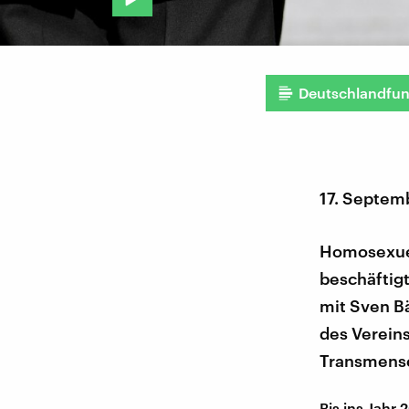
Deutschlandfu
17. Septem
Homosexuel
beschäftigt
mit Sven Bä
des Verein
Transmensc
Bis ins Jah