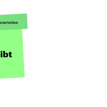
ownotes
ibt