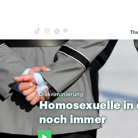
Th
Diskriminierung
Homosexuelle
in
noch
immer