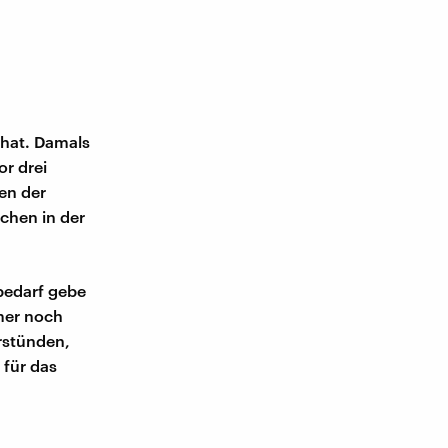
 hat. Damals
r drei
en der
chen in der
bedarf gebe
mer noch
rstünden,
 für das