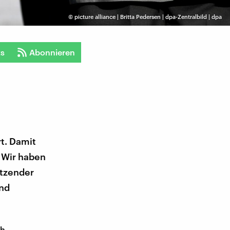
©
picture alliance | Britta Pedersen | dpa-Zentralbild | dpa
ts
Abonnieren
t. Damit
? Wir haben
itzender
und
ch