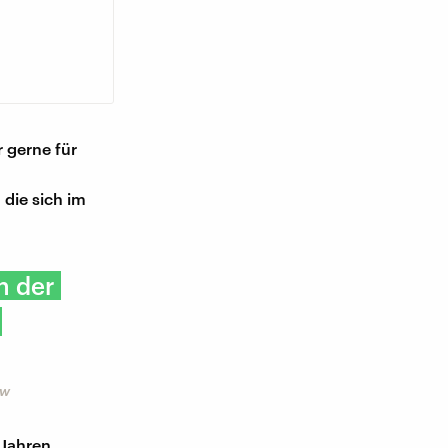
r gerne für
die sich im
n der
Bw
 Jahren