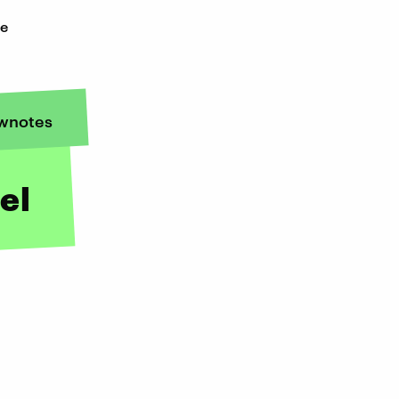
ie
wnotes
el