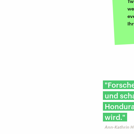
Tw
we
ev
Ih
"Forsche
und scha
Honduras
wird."
Ann-Kathrin H