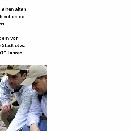
 einen alten
ch schon der
rn.
dern von
e Stadt etwa
000 Jahren.