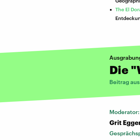
Geograph
The El Do
Entdecku
Ausgrabung
Die "
Beitrag au
Moderator
Grit Egge
Gesprächsp