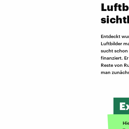
Luftb
sicht
Entdeckt wur
Luftbilder m
sucht schon 
finanziert. 
Reste von Ru
man zunächs
E
Hi