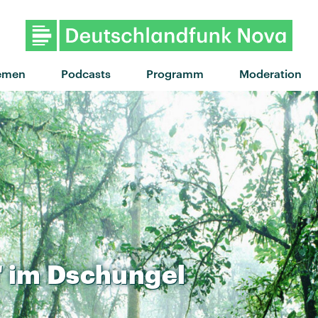
"Summer nights" von Zimmer90 · "Summer nights" von Zimm
emen
Podcasts
Programm
Moderation
"
im
Dschungel