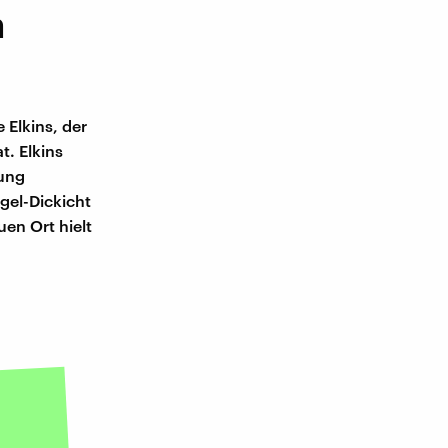
n
Elkins, der
. Elkins
hung
gel-Dickicht
en Ort hielt