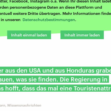
itter, Facebook, Instagram o.ä. Wenn Ihr diesen Inhalt ladet
rden personenbezogene Daten an diese Plattform und
entuell weitere Dritte übertragen. Mehr Informationen finde
r in unseren
Datenschutzbestimmungen
.
Inhalt einmal laden
Inhalt immer laden
r aus den USA und aus Honduras grabe
uen, was sie finden. Die Regierung in
 hofft, dass das mal eine Touristenatt
orn, Wissensnachrichten