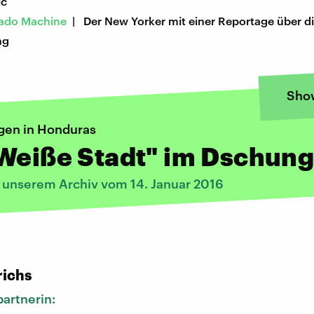
ic
rado Machine
| Der New Yorker mit einer Reportage über d
ng
Sho
en in Honduras
Weiße Stadt" im Dschung
s unserem Archiv vom 14. Januar 2016
:
richs
artnerin: