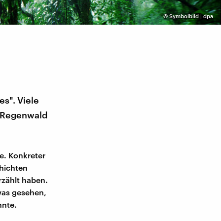
©
Symbolbild | dpa
es". Viele
m Regenwald
e. Konkreter
hichten
rzählt haben.
was gesehen,
nnte.