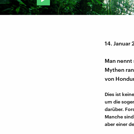
14. Januar 
Man nennt s
Mythen ran
von Hondur
Dies ist kei
um die sogen
darüber. For
Manche sind
aber einer d