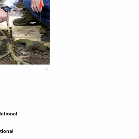
©
National
tional