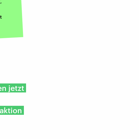
,
t
n jetzt
raktion