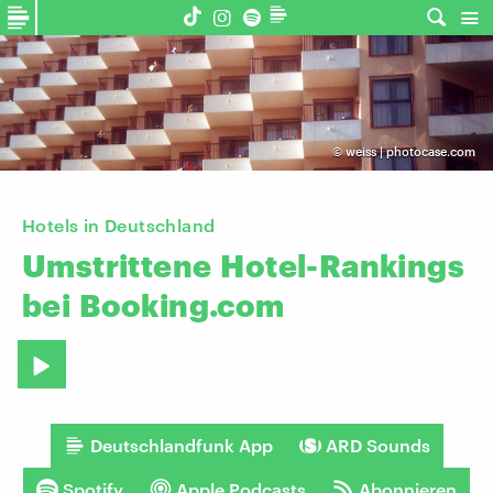
©
weiss | photocase.com
Hotels in Deutschland
Umstrittene
Hotel-Rankings
bei
Booking.com
Deutschlandfunk App
ARD Sounds
Spotify
Apple Podcasts
Abonnieren