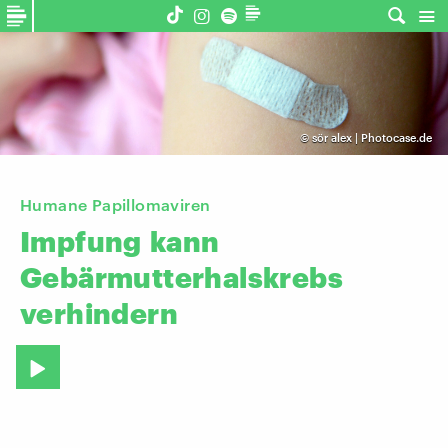
©
sör alex | Photocase.de
Humane Papillomaviren
Impfung
kann
Gebärmutterhalskrebs
verhindern