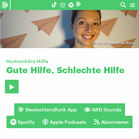
©
Deutschlandfunk Nova
Humanitäre Hilfe
Gute
Hilfe,
Schlechte
Hilfe
Deutschlandfunk App
ARD Sounds
Spotify
Apple Podcasts
Abonnieren