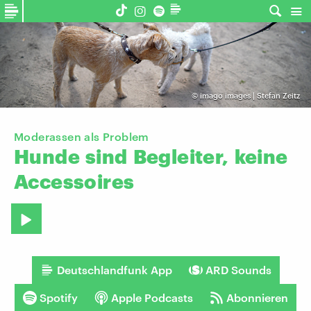
©
imago images | Stefan Zeitz
Moderassen als Problem
Hunde
sind
Begleiter,
keine
Accessoires
Deutschlandfunk App
ARD Sounds
Spotify
Apple Podcasts
Abonnieren