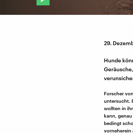
29. Dezem
Hunde könne
Geräusche,
verunsiche
Forscher von
untersucht. 
wollten in ih
kann, genau 
bedingt scho
vorneherein 