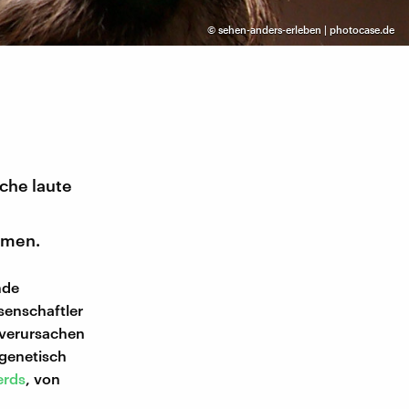
©
sehen-anders-erleben | photocase.de
iche laute
mmen.
nde
senschaftler
 verursachen
 genetisch
erds
, von