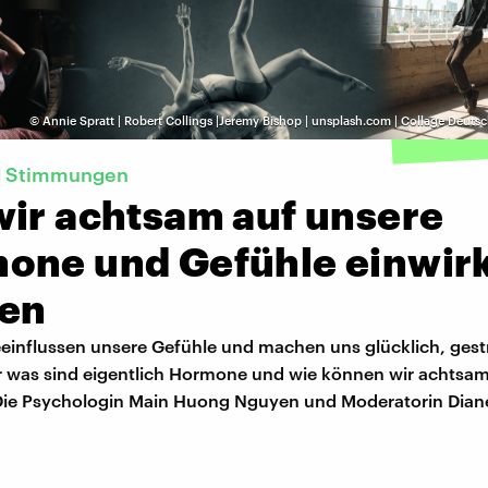
©
Annie Spratt | Robert Collings |Jeremy Bishop | unsplash.com | Collage Deut
d Stimmungen
wir achtsam auf unsere
one und Gefühle einwir
en
influssen unsere Gefühle und machen uns glücklich, gest
er was sind eigentlich Hormone und wie können wir achtsam
Die Psychologin Main Huong Nguyen und Moderatorin Diane