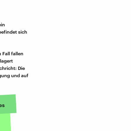
ein
efindet sich
Fall fallen
lagert
chricht: Die
gung und auf
es