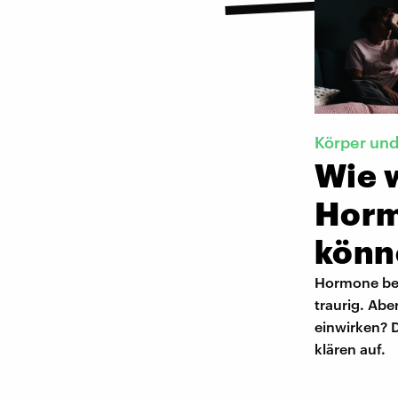
Körper un
Wie 
Horm
könn
Hormone bee
traurig. Ab
einwirken? 
klären auf.