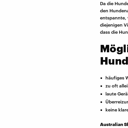
Da die Hunde
den Hundenas
entspannte, 
diejenigen V
dass die Hun
Mögli
Hun
häufiges 
zu oft all
laute Gerä
Überreizun
keine klar
Australian S