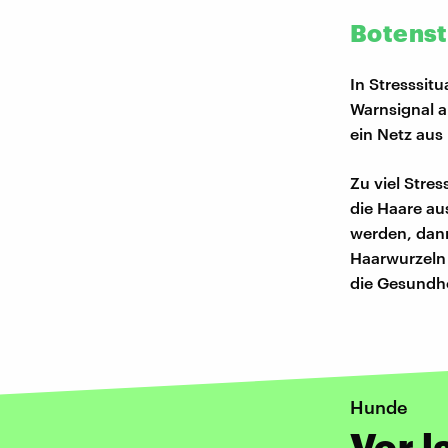
Botenst
In Stresssit
Warnsignal a
ein Netz aus
Zu viel Stres
die Haare au
werden, dann
Haarwurzeln 
die Gesundhe
Hunde
Vor l