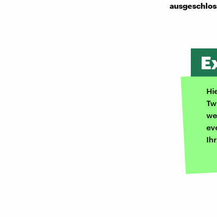
ausgeschlo
E
Hi
Tw
we
ev
Ih