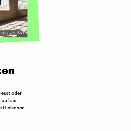
schlandfunk Nova
ken
resst oder
 auf sie
 Hielscher