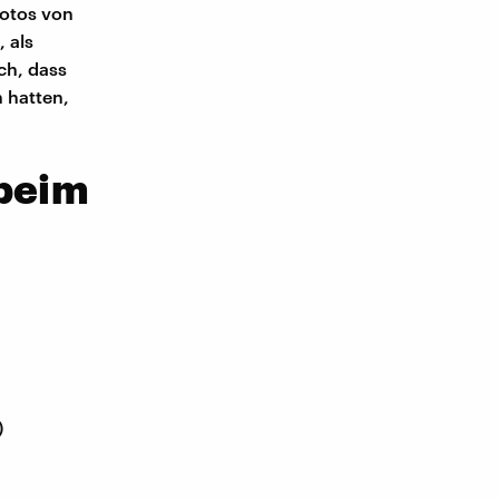
Fotos von
 als
ch, dass
 hatten,
 beim
)