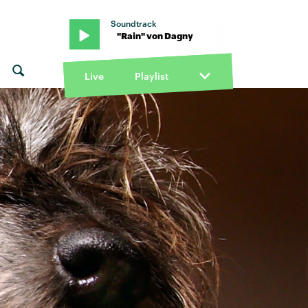
Soundtrack
von Dagny · "Rain" von Dagny
Live
Playlist