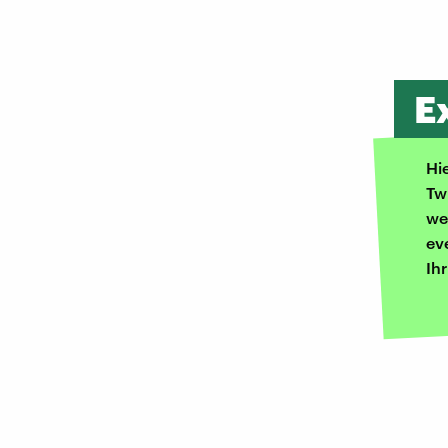
E
Hi
Tw
we
ev
Ih