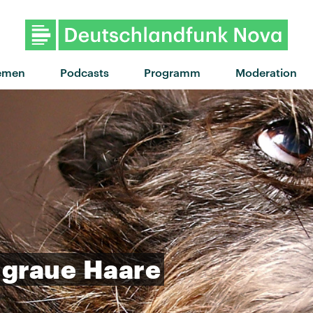
"Rain" von Dagny · "Rain" 
emen
Podcasts
Programm
Moderation
graue
Haare