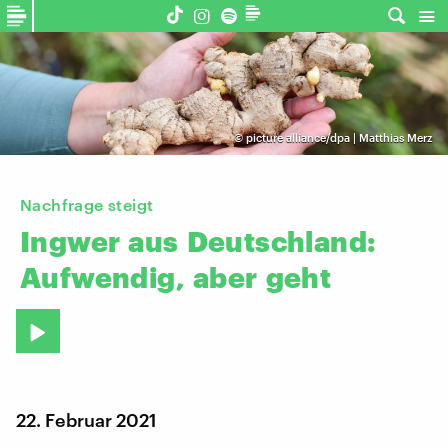
©
picture alliance/dpa | Matthias Merz
Nachfrage steigt
Ingwer
aus
Deutschland:
Aufwendig,
aber
geht
22. Februar 2021