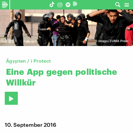
©
imago/ZUMA Press
Ägypten / i Protect
Eine
App
gegen
politische
Willkür
10. September 2016