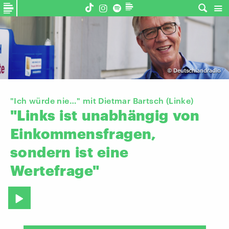
©
Deutschlandradio
"Ich würde nie…" mit Dietmar Bartsch (Linke)
"Links
ist
unabhängig
von
Einkommensfragen,
sondern
ist
eine
Wertefrage"