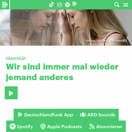
©
imago images | Westend61
Identität
Wir
sind
immer
mal
wieder
jemand
anderes
Deutschlandfunk App
ARD Sounds
Spotify
Apple Podcasts
Abonnieren