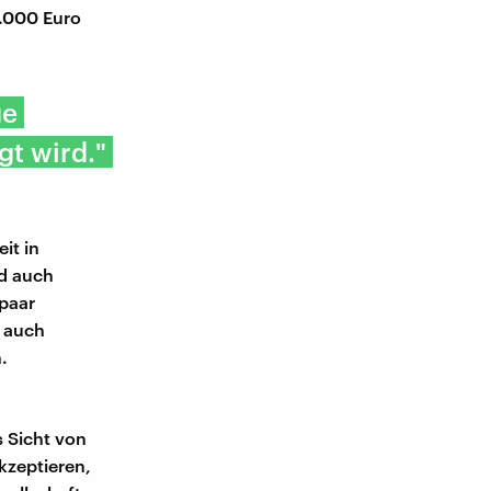
5.000 Euro
ge
t wird."
it in
d auch
 paar
h auch
.
s Sicht von
kzeptieren,