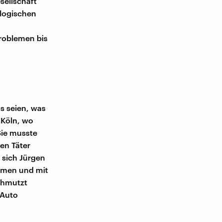
sellschaft
ologischen
problemen bis
s seien, was
 Köln, wo
Sie musste
den Täter
t sich Jürgen
ahmen und mit
schmutzt
 Auto