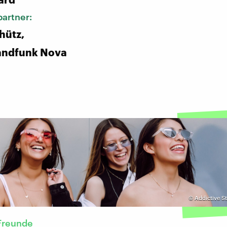
artner:
hütz,
andfunk Nova
©
Addictive S
Freunde