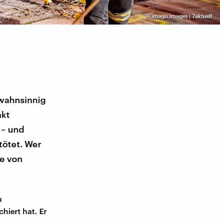
©
imago images | 7aktuell
 wahnsinnig
nkt
 – und
tötet. Wer
ie von
u
hiert hat. Er