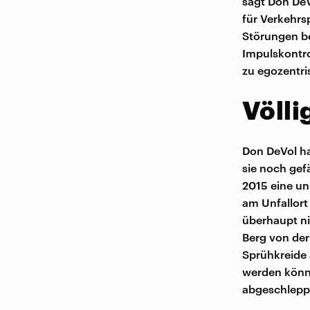
sagt Don DeV
für Verkehrs
Störungen be
Impulskontro
zu egozentri
Völli
Don DeVol ha
sie noch gef
2015 eine un
am Unfallort
überhaupt nic
Berg von der
Sprühkreide 
werden könnt
abgeschlepp