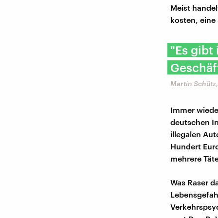
Meist handel
kosten, eine
"Es gibt
Geschäft
Martin Schütz
Immer wieder
deutschen I
illegalen Aut
Hundert Euro
mehrere Täte
Was Raser da
Lebensgefahr
Verkehrspsyc