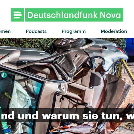
"Monsoon" von Moglii feat. Lion
emen
Podcasts
Programm
Moderation
ind
und
warum
sie
tun,
w