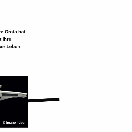
n: Greta hat
 ihre
ser Leben
©
imago | dpa