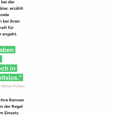
 bei der
äter, erzählt
viele
 bei ihren
aft für
r angeht.
haben
n
och in
itslos."
 Kölner Polizei
r ihre Rennen
n der Regel
m Einsatz.