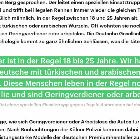
n Berg gesprochen. Der leitet einen speziellen Einsatztrupp
i und trifft bei illegalen Rennen immer wieder die gleichen T
ßlich männlich, in der Regel zwischen 18 und 25 Jahren alt, 
 türkischen oder arabischen Wurzeln. Oft wohnten sie noch
eien Geringverdiener oder arbeitslos. Die Deutsche Gesellsch
hologie kommt zu ganz ähnlichen Schlüssen, was die Täte
er ist in der Regel 18 bis 25 Jahre. Wir 
eutsche mit türkischen und arabische
 Diese Menschen leben in der Regel n
lie und sind Geringverdiener oder arbe
itet einen speziellen Einsatztrupp gegen illegale Autorennen bei der
age, wie sich Geringverdiener oder Arbeitslose die Autos fü
en. Nach Beobachtungen der Kölner Polizei kommen dabei i
istungsstarke Modelle der deutschen Premiumhersteller zu