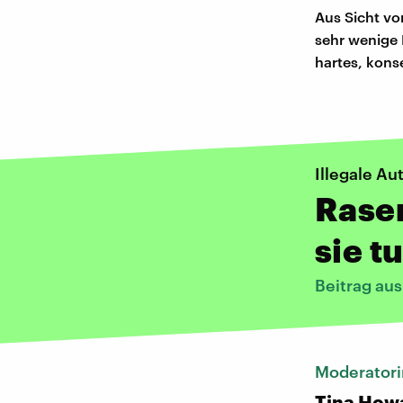
Aus Sicht vo
sehr wenige 
hartes, kon
Illegale A
Raser
sie t
Beitrag au
Moderatori
Tina How