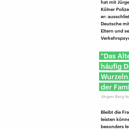
hat mit Jürge
Kölner Polize
er: ausschlie
Deutsche mit
Eltern und s
Verkehrspsyc
"Das Alt
häufig D
Wurzeln.
der Fami
Jürgen Berg le
Bleibt die Fr
leisten könn
besonders le