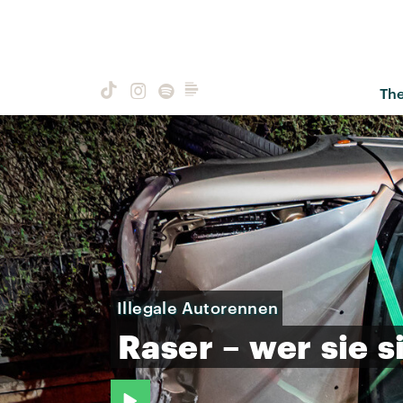
Th
Illegale Autorennen
Raser
–
wer
sie
s