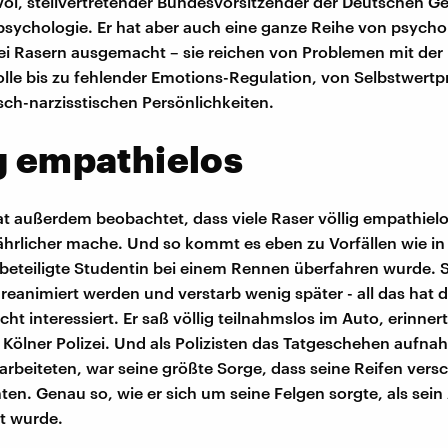
ol, stellvertretender Bundesvorsitzender der Deutschen Ge
psychologie. Er hat aber auch eine ganze Reihe von psych
i Rasern ausgemacht – sie reichen von Problemen mit der
lle bis zu fehlender Emotions-Regulation, von Selbstwert
sch-narzisstischen Persönlichkeiten.
g empathielos
t außerdem beobachtet, dass viele Raser völlig empathielo
ährlicher mache. Und so kommt es eben zu Vorfällen wie in
beteiligte Studentin bei einem Rennen überfahren wurde. 
 reanimiert werden und verstarb wenig später - all das hat 
ht interessiert. Er saß völlig teilnahmslos im Auto, erinner
 Kölner Polizei. Und als Polizisten das Tatgeschehen aufn
arbeiteten, war seine größte Sorge, dass seine Reifen ver
en. Genau so, wie er sich um seine Felgen sorgte, als sein
t wurde.