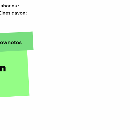
daher nur
Eines davon:
ownotes
um