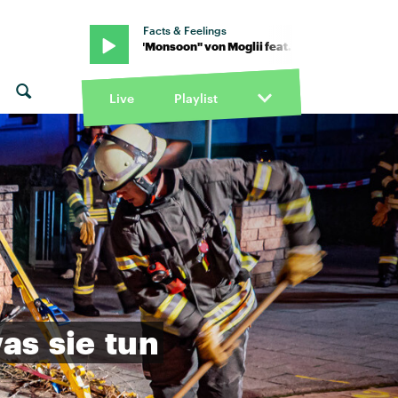
Facts & Feelings
 Sphere · "Monsoon" von Moglii feat. Lion Sphere · "Monsoon" von Mo
Live
Playlist
as
sie
tun