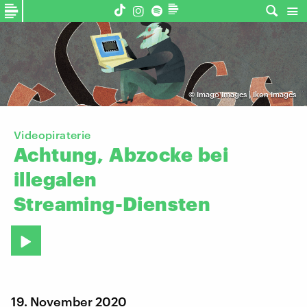
©
Imago Images | Ikon Images
Videopiraterie
Achtung,
Abzocke
bei
illegalen
Streaming-Diensten
19. November 2020